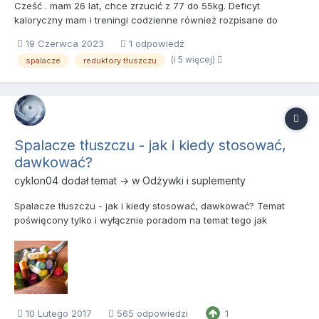
Cześć . mam 26 lat, chce zrzucić z 77 do 55kg. Deficyt
kaloryczny mam i treningi codzienne również rozpisane do
których sie stosuje w 100%. Chciałam sie wspomóc spalaczami.
19 Czerwca 2023
1 odpowiedź
Posiadam yohimbine hcl, ale polecono mi abym brała 2 tygodnie
(i 5 więcej)
spalacze
reduktory tłuszczu
na czczo (rano i przed treningiem po 1 kapsułce 10 mg) i dwa...
Spalacze tłuszczu - jak i kiedy stosować,
dawkować?
cyklon04
dodał temat → w
Odżywki i suplementy
Spalacze tłuszczu - jak i kiedy stosować, dawkować? Temat
poświęcony tylko i wyłącznie poradom na temat tego jak
stosować spalacze tłuszczu. Im więcej informacji podamy o
sobie, takich jak: wiek waga wzrost liczba posiłków pora
aktywności fizycznej inne stos...
10 Lutego 2017
565 odpowiedzi
1