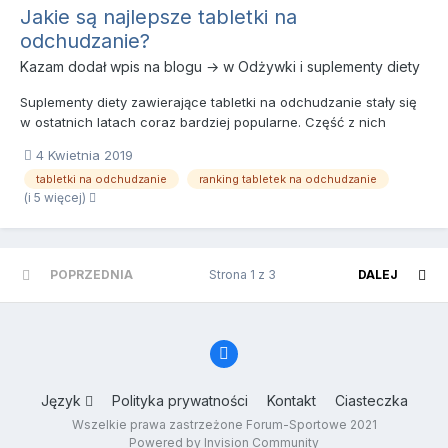
Jakie są najlepsze tabletki na
odchudzanie?
Kazam
dodał wpis na blogu → w
Odżywki i suplementy diety
Suplementy diety zawierające tabletki na odchudzanie stały się
w ostatnich latach coraz bardziej popularne. Część z nich
niestety w ogóle nie działa i ich stosowanie staje się tylko i
4 Kwietnia 2019
wyłącznie obciążeniem dla naszego portfela. Istnieją jednak
tabletki na odchudzanie
ranking tabletek na odchudzanie
suplementy które posiadają w swoim składzie substancje p...
(i 5 więcej)
POPRZEDNIA
Strona 1 z 3
DALEJ
Język
Polityka prywatności
Kontakt
Ciasteczka
Wszelkie prawa zastrzeżone Forum-Sportowe 2021
Powered by Invision Community