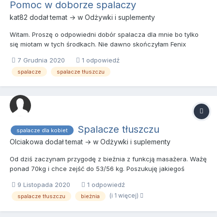
Pomoc w doborze spalaczy
kat82
dodał temat → w
Odżywki i suplementy
Witam. Proszę o odpowiedni dobór spalacza dla mnie bo tylko
się miotam w tych środkach. Nie dawno skończyłam Fenix
Ground Zero Black Edition w połączeniu z Evolab Alphaburn. Na
7 Grudnia 2020
1 odpowiedź
początku brałam tylko Fenixa pobudzenie maksymalne aż ręce
spalacze
spalacze tłuszczu
mi się trzęsły w pracy (ksiegowa) nie mogłam usiedzieć w m...
Spalacze tłuszczu
spalacze dla kobiet
Olciakowa
dodał temat → w
Odżywki i suplementy
Od dziś zaczynam przygodę z bieżnia z funkcją masażera. Ważę
ponad 70kg i chce zejść do 53/56 kg. Poszukuję jakiegoś
dobrego spalacza tłuszczu bądź czegoś co pomoże w utracie
9 Listopada 2020
1 odpowiedź
tch kilogramów. Ograniczyłam słodycze i mega tłuste posiłki jaki i
(i 1 więcej)
spalacze tłuszczu
bieżnia
fastfood. Dużo osób poleca mi REDOX HARDCORE bądź MEGA
FAT...