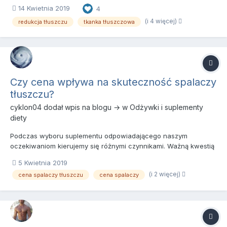
Odchudzanie vs Redukcja Bardzo istotną sprawą jest
14 Kwietnia 2019
4
odróżnienie redukcji od odchudzania. Odchudzanie polega na
traceniu wagi, redukcja zaś na traceniu jak największej ilości
(i 4 więcej)
redukcja tłuszczu
tkanka tłuszczowa
tk...
Czy cena wpływa na skuteczność spalaczy
tłuszczu?
cyklon04
dodał wpis na blogu → w
Odżywki i suplementy
diety
Podczas wyboru suplementu odpowiadającego naszym
oczekiwaniom kierujemy się różnymi czynnikami. Ważną kwestią
są opinie innych użytkowników, wiedzą na temat składników,
5 Kwietnia 2019
które wchodzą w skład komponentów, a czasem kierujemy się
(i 2 więcej)
cena spalaczy tłuszczu
cena spalaczy
po prostu ceną. Wiele osób nie wie czym kierować się podczas
wyboru skute...