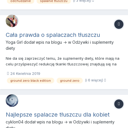
w organizmie, a to z kolei przyczynia się do otyłości...
(i 3 więcej)
odchudzanie
spalanie tłuszczu
Cała prawda o spalaczach tłuszczu
Yoga Girl
dodał wpis na blogu → w
Odżywki i suplementy
diety
Nie da się zaprzeczyć temu, że suplementy diety, które mają na
celu przyśpieszyć redukcję tkanki tłuszczowej znajdują się na
szczycie listy najczęściej sprzedawanych i najpopularniejszych.
24 Kwietnia 2019
Obecnie reklamuje się szczupłą sylwetkę i dbanie o swoje ciało,
(i 6 więcej)
ground zero black edition
ground zero
więc każdy chciałby mieć wysportowaną i szczupł...
Najlepsze spalacze tłuszczu dla kobiet
cyklon04
dodał wpis na blogu → w
Odżywki i suplementy
diety