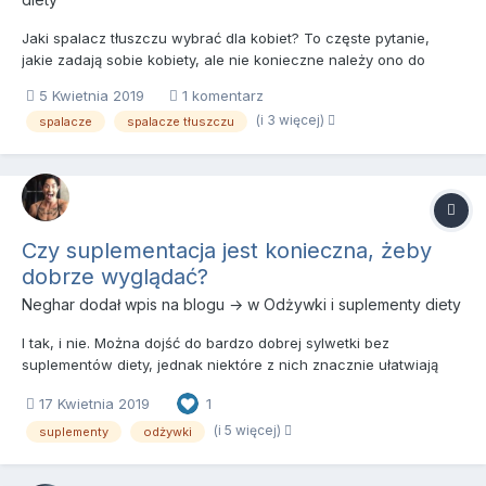
Jaki spalacz tłuszczu wybrać dla kobiet? To częste pytanie,
jakie zadają sobie kobiety, ale nie konieczne należy ono do
logicznych. Suplementy diety na odchudzanie można dzielić pod
5 Kwietnia 2019
1 komentarz
względem wielu kryteriów, jednak podział ze względu na płeć
(i 3 więcej)
spalacze
spalacze tłuszczu
nie jest wyznacznikiem działania tabletek wspomagających o...
Czy suplementacja jest konieczna, żeby
dobrze wyglądać?
Neghar
dodał wpis na blogu → w
Odżywki i suplementy diety
I tak, i nie. Można dojść do bardzo dobrej sylwetki bez
suplementów diety, jednak niektóre z nich znacznie ułatwiają
życie – ale już niekoniecznie drogę do celu. Warto pamiętać, że
17 Kwietnia 2019
1
wdrożenie suplementacji może pomóc naszemu organizmowi na
wiele sposobów. Teoretycznie nie ma potrzeby suplementacji
(i 5 więcej)
suplementy
odżywki
wi...