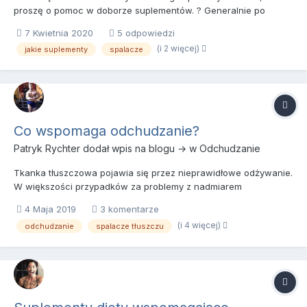
proszę o pomoc w doborze suplementów. ? Generalnie po
Fenixie ma duże pobudzenie i nią "trzęsie". Więc może akurat
7 Kwietnia 2020
5 odpowiedzi
ten preparat 3x dziennie to kiepski pomysł.
(i 2 więcej)
jakie suplementy
spalacze
Co wspomaga odchudzanie?
Patryk Rychter
dodał wpis na blogu → w
Odchudzanie
Tkanka tłuszczowa pojawia się przez nieprawidłowe odżywanie.
W większości przypadków za problemy z nadmiarem
kilogramów odpowiada nadwyżka kaloryczna, jaką przez długi
4 Maja 2019
3 komentarze
czas dostarczaliśmy do organizmu. Masa ciała człowieka
(i 4 więcej)
odchudzanie
spalacze tłuszczu
zaczyna wzrastać, jeżeli przyjmuje on znacznie większe ilości
kalorii niż wyn...