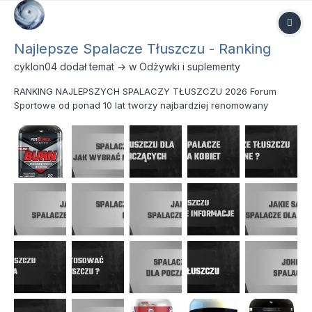
Najlepsze Spalacze Tłuszczu - Ranking
cyklon04
dodał temat → w
Odżywki i suplementy
RANKING NAJLEPSZYCH SPALACZY TŁUSZCZU 2026 Forum
Sportowe od ponad 10 lat tworzy najbardziej renomowany
ranking spalaczy tłuszczu, w którym publikuje zestawienie
najskuteczniejszych środków na odchudzanie pośród
wszystkich dostępnych na rynku suplementów diety. Nie jest to
ranking najpopul...