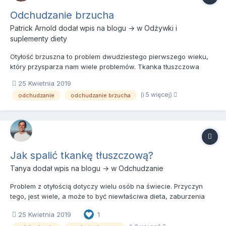
Odchudzanie brzucha
Patrick Arnold
dodał wpis na blogu → w
Odżywki i
suplementy diety
Otyłość brzuszna to problem dwudziestego pierwszego wieku,
który przysparza nam wiele problemów. Tkanka tłuszczowa
gromadząca się w okolicach brzucha, jest uporczywa i nie łatwo
25 Kwietnia 2019
się jej pozbyć. W tym przypadku organizm podąża najłatwiejszą z
(i 5 więcej)
odchudzanie
odchudzanie brzucha
możliwych dróg i zaczyna odkładać tkankę tłuszczową tam, g...
Jak spalić tkankę tłuszczową?
Tanya
dodał wpis na blogu → w
Odchudzanie
Problem z otyłością dotyczy wielu osób na świecie. Przyczyn
tego, jest wiele, a może to być niewłaściwa dieta, zaburzenia
hormonalne, problemy ze snem, czy brak ruchu. Istnieje wiele
25 Kwietnia 2019
1
czynników, które prowadzą do odkładania się tkanki tłuszczowej