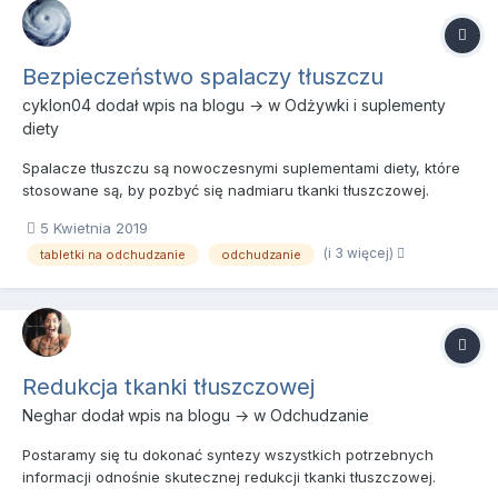
Bezpieczeństwo spalaczy tłuszczu
cyklon04
dodał wpis na blogu → w
Odżywki i suplementy
diety
Spalacze tłuszczu są nowoczesnymi suplementami diety, które
stosowane są, by pozbyć się nadmiaru tkanki tłuszczowej.
Regularne stosowanie tych preparatów pozwala na
5 Kwietnia 2019
zredukowanie tkanki tłuszczowej, a ich działanie jest skuteczne
(i 3 więcej)
tabletki na odchudzanie
odchudzanie
nawet u osób, których aktywność fizyczna jest na niskim
poziomie. Ich d...
Redukcja tkanki tłuszczowej
Neghar
dodał wpis na blogu → w
Odchudzanie
Postaramy się tu dokonać syntezy wszystkich potrzebnych
informacji odnośnie skutecznej redukcji tkanki tłuszczowej.