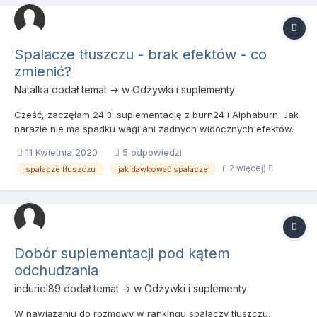
Spalacze tłuszczu - brak efektów - co
zmienić?
Natalka
dodał temat → w
Odżywki i suplementy
Cześć, zaczęłam 24.3. suplementację z burn24 i Alphaburn. Jak
narazie nie ma spadku wagi ani żadnych widocznych efektów.
Suplementuje następująco: 3x dziennie przed posiłkami 2
11 Kwietnia 2020
5 odpowiedzi
kapsułki burn24 + 1 kapsułkę Alphaburn. zawsze około 30 do 40
(i 2 więcej)
spalacze tłuszczu
jak dawkować spalacze
min przed posiłkiem. próbowałam stosować Alphabur...
Dobór suplementacji pod kątem
odchudzania
induriel89
dodał temat → w
Odżywki i suplementy
W nawiązaniu do rozmowy w rankingu spalaczy tłuszczu,