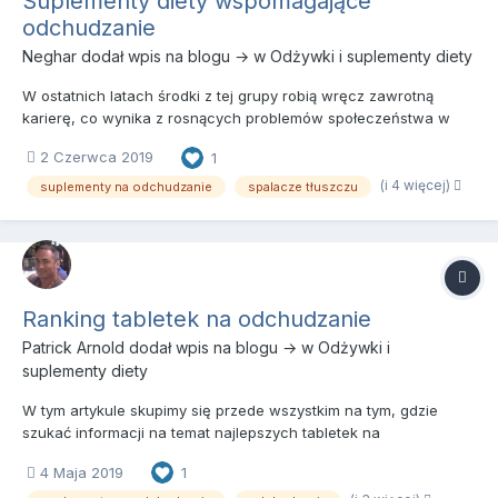
Suplementy diety wspomagające
odchudzanie
Neghar
dodał wpis na blogu → w
Odżywki i suplementy diety
W ostatnich latach środki z tej grupy robią wręcz zawrotną
karierę, co wynika z rosnących problemów społeczeństwa w
walce ze zbędnymi kilogramami. Zapewne główną winę w tym
2 Czerwca 2019
1
zakresie ponoszą zmiany diety oraz brak aktywności fizycznej.
Spis treści: Mechanizmy działania spalaczy tłuszczu...
(i 4 więcej)
suplementy na odchudzanie
spalacze tłuszczu
Ranking tabletek na odchudzanie
Patrick Arnold
dodał wpis na blogu → w
Odżywki i
suplementy diety
W tym artykule skupimy się przede wszystkim na tym, gdzie
szukać informacji na temat najlepszych tabletek na
odchudzanie. Na rynku istnieje tysiące różnego rodzaju spalaczy
4 Maja 2019
1
tłuszczu, a dodatkowo dzieli się je na kilka rodzajów.