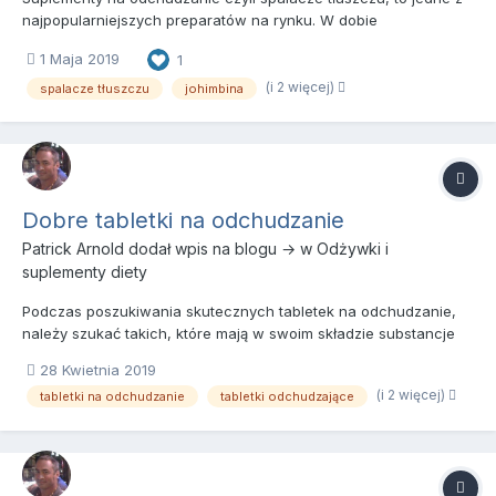
najpopularniejszych preparatów na rynku. W dobie
dwudziestego pierwszego wieku otyłość stała się chorobą
1 Maja 2019
1
przewlekłą, z którą walczy tysiące osób na świecie. Niestety
organizm człowieka nie ułatwia utraty zbędnych kilogramów,
(i 2 więcej)
spalacze tłuszczu
johimbina
ponieważ chęt...
Dobre tabletki na odchudzanie
Patrick Arnold
dodał wpis na blogu → w
Odżywki i
suplementy diety
Podczas poszukiwania skutecznych tabletek na odchudzanie,
należy szukać takich, które mają w swoim składzie substancje
aktywne o potwierdzonej skuteczności. Szukając suplementów
28 Kwietnia 2019
na odchudzanie możemy spotkać się z różnymi kategoriami tych
(i 2 więcej)
tabletki na odchudzanie
tabletki odchudzające
preparatów, które różnią się od siebie nie tylko składem, ale...