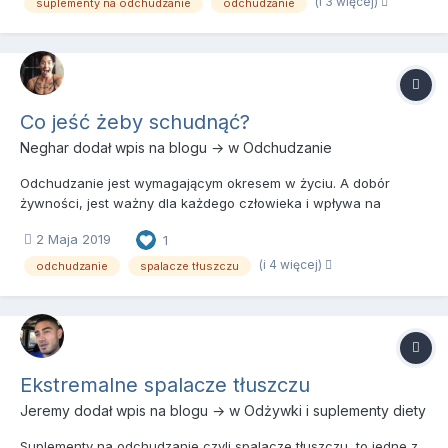
Konsumenci mogą mieć więc problem z wyborem
(i 3 więcej)
suplementy na odchudzanie
odchudzanie
odpowiedniego suplementu, kt...
Co jeść żeby schudnąć?
Neghar
dodał wpis na blogu → w
Odchudzanie
Odchudzanie jest wymagającym okresem w życiu. A dobór
żywności, jest ważny dla każdego człowieka i wpływa na
zdrowie i wygląd. To odżywianie ma znaczenie dla modelowania
2 Maja 2019
1
sylwetki, wpływa na komfort codziennego funkcjonowania, a
także decyduje o zdrowiu i samopoczuciu. W dobie
(i 4 więcej)
odchudzanie
spalacze tłuszczu
dwudziestego pierwszego...
Ekstremalne spalacze tłuszczu
Jeremy
dodał wpis na blogu → w
Odżywki i suplementy diety
Suplementy na odchudzanie czyli spalacze tłuszczu, to jedne z