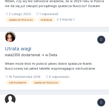
Witam, czy wy też odnosicie wrażenie, że w 2023 roku w Polsce
nie da się już zakupić porządnego spalacza tłuszczu? Szukam
czegoś jak w sklepach z mocnymi spalaczami typu BestBody.
2 Lutego 2023
1 odpowiedź
Macie takie wrażenie, że dobre spalacze już są nieaktywne, a
(i 3 więcej)
spalacze tłuszczu
redukcja
wszystkie inne oferowane w sieci to zwykły badziew?
Utrata wagi
mala2356
dodał temat → w
Dieta
Witam może ktoś mi polecić jakies dobre spalacze tkanki
tłuszczowej lub jakieś tabletki wspomagające odchudzanie
obecnie moja waga wynosi 71 kg przy wzroście 163cm i chciała
16 Października 2019
6 odpowiedzi
bym zrzucić trochę wagi ale nie wiem co mam wybrać
odchudzanie
spalacze tłuszczu
wprowadziłam dietę i biegam co dzień wieczorem zależy mi
żeby wrócić do daw...