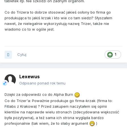
tabletek itp. Nie szkodzi on żadnym organom.
Co do Trizera to dobrze stosować jakieś osłony bo firma go
produkująca to jakiś krzak i kto wie co tam siedzi? Słyszałem
nawet, że nielegalnie wykorzystują nazwę Trizer, także nie
wiadomo co to w ogóle jest.
Cytuj
1
Lexewus
Odpisano ponad rok temu
Dzięki za odpowiedz co do Alpha Burn
Co do Trizer'a: Poważnie produkuje go firma-krzak (firma to:
Fitlabs z Krakowa)
? Przed zakupem naczytałem się opinii
klientów na naprawde wielu stronach (zdecydowana większość
była pozytywna), a też sama ich strona wygląda bardzo
profesjonalnie (tak wiem, że to słaby argument
)