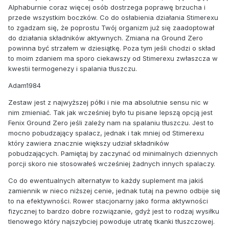
Alphaburnie coraz więcej osób dostrzega poprawę brzucha i
przede wszystkim boczków. Co do osłabienia działania Stimerexu
to zgadzam się, że poprostu Twój organizm już się zaadoptował
do działania składników aktywnych. Zmiana na Ground Zero
powinna być strzałem w dziesiątkę. Poza tym jeśli chodzi o skład
to moim zdaniem ma sporo ciekawszy od Stimerexu zwłaszcza w
kwestii termogenezy i spalania tłuszczu.
Adam1984
Zestaw jest z najwyższej półki i nie ma absolutnie sensu nic w
nim zmieniać. Tak jak wcześniej było tu pisane lepszą opcją jest
Fenix Ground Zero jeśli zależy nam na spalaniu tłuszczu. Jest to
mocno pobudzający spalacz, jednak i tak mniej od Stimerexu
który zawiera znacznie większy udział składników
pobudzających. Pamiętaj by zaczynać od minimalnych dziennych
porcji skoro nie stosowałeś wcześniej żadnych innych spalaczy.
Co do ewentualnych alternatyw to każdy suplement ma jakiś
zamiennik w nieco niższej cenie, jednak tutaj na pewno odbije się
to na efektywności. Rower stacjonarny jako forma aktywności
fizycznej to bardzo dobre rozwiązanie, gdyż jest to rodzaj wysiłku
tlenowego który najszybciej powoduje utratę tkanki tłuszczowej.