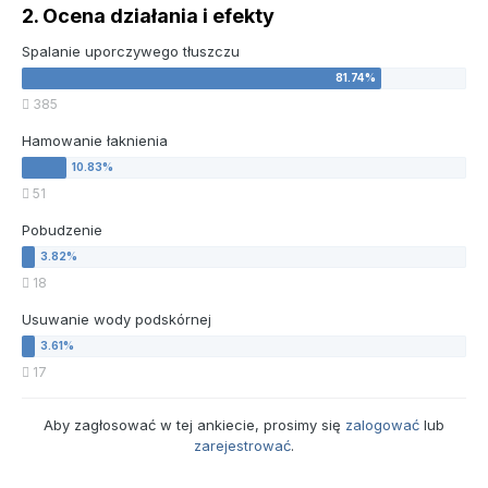
2. Ocena działania i efekty
Spalanie uporczywego tłuszczu
385
Hamowanie łaknienia
51
Pobudzenie
18
Usuwanie wody podskórnej
17
Aby zagłosować w tej ankiecie, prosimy się
zalogować
lub
zarejestrować
.