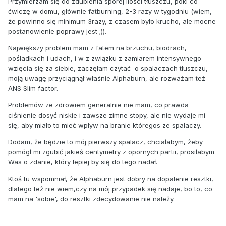
Przymierzam się do zdubienia sporej ilości tłuszczu, póki co
ćwiczę w domu, głównie fatburning, 2-3 razy w tygodniu (wiem,
że powinno się minimum 3razy, z czasem było krucho, ale mocne
postanowienie poprawy jest ;)).
Największy problem mam z fatem na brzuchu, biodrach,
pośladkach i udach, i w z związku z zamiarem intensywnego
wzięcia się za siebie, zaczęłam czytać o spalaczach tłuszczu,
moją uwagę przyciągnął właśnie Alphaburn, ale rozważam też
ANS Slim factor.
Problemów ze zdrowiem generalnie nie mam, co prawda
ciśnienie dosyć niskie i zawsze zimne stopy, ale nie wydaje mi
się, aby miało to mieć wpływ na branie któregos ze spalaczy.
Dodam, że będzie to mój pierwszy spalacz, chciałabym, żeby
pomógł mi zgubić jakieś centymetry z opornych partii, prosiłabym
Was o zdanie, który lepiej by się do tego nadał.
Ktoś tu wspomniał, że Alphaburn jest dobry na dopalenie resztki,
dlatego też nie wiem,czy na mój przypadek się nadaje, bo to, co
mam na 'sobie', do resztki zdecydowanie nie należy.