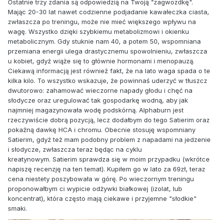
Ostatnie trzy zdania są odpowiedzią na Twoją "zagwozdkę".
Mając 20-30 lat nawet codzienne podjadanie kawałeczka ciasta,
zwłaszcza po treningu, może nie mieć większego wpływu na
wagę. Wszystko dzięki szybkiemu metabolizmowi i okienku
metabolicznym. Gdy stuknie nam 40, a potem 50, wspomniana
przemiana energii ulega drastycznemu spowolnieniu, zwłaszcza
u kobiet, gdyż wiąże się to głównie hormonami i menopauzą.
Ciekawą informacją jest również fakt, że na lato waga spada o te
kilka kilo. To wszystko wskazuje, że powinnaś uderzyć w tłuszcz
dwutorowo: zahamować wieczorne napady głodu i chęć na
słodycze oraz uregulować tak gospodarkę wodną, aby jak
najmniej magazynowała wodę podskórną. Alphaburn jest
rzeczywiście dobrą pozycją, lecz dodałbym do tego Satierim oraz
pokaźną dawkę HCA i chromu. Obecnie stosuję wspomniany
Satierim, gdyż też mam podobny problem z napadami na jedzenie
i słodycze, zwłaszcza teraz będąc na cyklu
kreatynowym. Satierim sprawdza się w moim przypadku (wkrótce
napiszę recenzję na ten temat). Kupiłem go w lato za 69zł, teraz
cena niestety poszybowała w górę. Po wieczornym treningu
proponowałbym ci wypicie odżywki białkowej (izolat, lub
koncentrat), która często mają ciekawe i przyjemne "słodkie"
smaki.