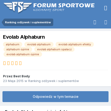
Ranking odżywek i suplementów
Evolab Alphaburn
alphaburn
evolab alphaburn
evolab alphaburn efekty
alphaburn opinie
evolab alphaburn spalacz
evolab alphaburn opinie
Przez
Best Body
23 Maja 2015
w
Ranking odżywek i suplementów
Odpowiedz w tym temacie