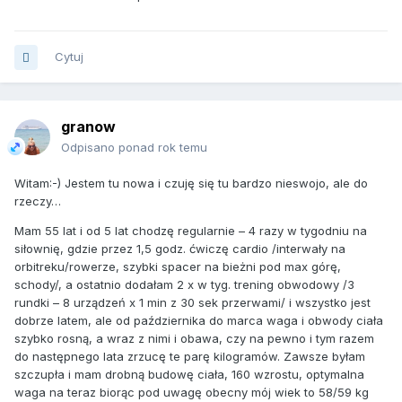
Cytuj
granow
Odpisano ponad rok temu
Witam:-) Jestem tu nowa i czuję się tu bardzo nieswojo, ale do
rzeczy…
Mam 55 lat i od 5 lat chodzę regularnie – 4 razy w tygodniu na
siłownię, gdzie przez 1,5 godz. ćwiczę cardio /interwały na
orbitreku/rowerze, szybki spacer na bieżni pod max górę,
schody/, a ostatnio dodałam 2 x w tyg. trening obwodowy /3
rundki – 8 urządzeń x 1 min z 30 sek przerwami/ i wszystko jest
dobrze latem, ale od października do marca waga i obwody ciała
szybko rosną, a wraz z nimi i obawa, czy na pewno i tym razem
do następnego lata zrzucę te parę kilogramów. Zawsze byłam
szczupła i mam drobną budowę ciała, 160 wzrostu, optymalna
waga na teraz biorąc pod uwagę obecny mój wiek to 58/59 kg