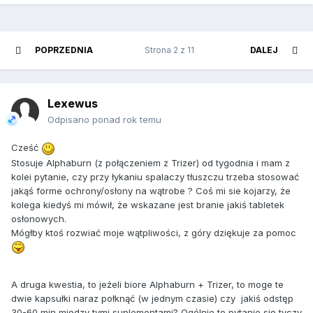
POPRZEDNIA
Strona 2 z 11
DALEJ
Lexewus
Odpisano ponad rok temu
Cześć
Stosuje Alphaburn (z połączeniem z Trizer) od tygodnia i mam z
kolei pytanie, czy przy łykaniu spalaczy tłuszczu trzeba stosować
jakąś forme ochrony/osłony na wątrobe ? Coś mi sie kojarzy, że
kolega kiedyś mi mówił, że wskazane jest branie jakiś tabletek
osłonowych.
Mógłby ktoś rozwiać moje wątpliwości, z góry dziękuje za pomoc
A druga kwestia, to jeżeli biore Alphaburn + Trizer, to moge te
dwie kapsułki naraz połknąć (w jednym czasie) czy jakiś odstęp
30-60 min między tymi suplementami? Ogólnie to pytanie się tyczy