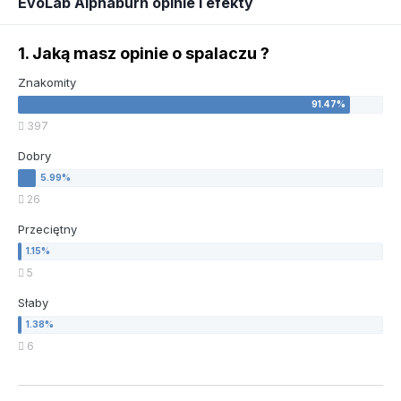
EvoLab Alphaburn opinie i efekty
1. Jaką masz opinie o spalaczu ?
Znakomity
397
Dobry
26
Przeciętny
5
Słaby
6