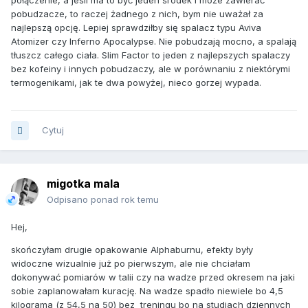
połączenie, a jeśli ma to być jeden środek i może zawierać
pobudzacze, to raczej żadnego z nich, bym nie uważał za
najlepszą opcję. Lepiej sprawdziłby się spalacz typu Aviva
Atomizer czy Inferno Apocalypse. Nie pobudzają mocno, a spalają
tłuszcz całego ciała. Slim Factor to jeden z najlepszych spalaczy
bez kofeiny i innych pobudzaczy, ale w porównaniu z niektórymi
termogenikami, jak te dwa powyżej, nieco gorzej wypada.
Cytuj
migotka mala
Odpisano ponad rok temu
Hej,
skończyłam drugie opakowanie Alphaburnu, efekty były
widoczne wizualnie już po pierwszym, ale nie chciałam
dokonywać pomiarów w talii czy na wadze przed okresem na jaki
sobie zaplanowałam kurację. Na wadze spadło niewiele bo 4,5
kilograma (z 54,5 na 50) bez treningu bo na studiach dziennych