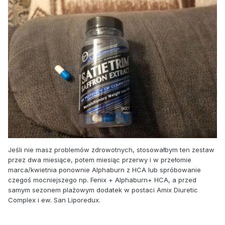
Jeśli nie masz problemów zdrowotnych, stosowałbym ten zestaw
przez dwa miesiące, potem miesiąc przerwy i w przełomie
marca/kwietnia ponownie Alphaburn z HCA lub spróbowanie
czegoś mocniejszego np. Fenix + Alphaburn+ HCA, a przed
samym sezonem plażowym dodatek w postaci Amix Diuretic
Complex i ew. San Liporedux.