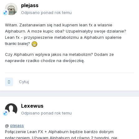
plejass
Odpisano ponad rok temu
Witam. Zastanawiam się nad kupnem lean fx a wlasnie
Alphaburn. A moze kupic oba? Uzupelnialyby swoje dzialanie?
Lean fx - przyspieszenie metabolizmu a Alphaburn spalenie
tkanki bialej?
Czy Alphaburn wplywa jakos na metabolizm? Dodam ze
naprawde rzadko chodze na dwójeczkę.
Cytuj
Lexewus
Odpisano ponad rok temu
@
plejass
Połączenie Lean FX + Alphaburn będzie bardzo dobrym
połaczeniem. Używam Alphaburn od równo 2 tygodni, nie