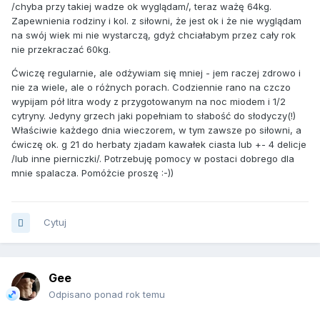
/chyba przy takiej wadze ok wyglądam/, teraz ważę 64kg.
Zapewnienia rodziny i kol. z siłowni, że jest ok i że nie wyglądam
na swój wiek mi nie wystarczą, gdyż chciałabym przez cały rok
nie przekraczać 60kg.
Ćwiczę regularnie, ale odżywiam się mniej - jem raczej zdrowo i
nie za wiele, ale o różnych porach. Codziennie rano na czczo
wypijam pół litra wody z przygotowanym na noc miodem i 1/2
cytryny. Jedyny grzech jaki popełniam to słabość do słodyczy(!)
Właściwie każdego dnia wieczorem, w tym zawsze po siłowni, a
ćwiczę ok. g 21 do herbaty zjadam kawałek ciasta lub +- 4 delicje
/lub inne pierniczki/. Potrzebuję pomocy w postaci dobrego dla
mnie spalacza. Pomóżcie proszę :-))
Cytuj
Gee
Odpisano ponad rok temu