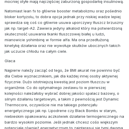
mocniej otyłe mają najczęściej zaburzoną gospodarkę insulinową.
Natomiast lean fx to głównie booster metabolizmu oraz pośednio
bloker kortyzolu, to dobra opcja jednak przy niskiej wadze lepiej
sprawdza się coś co głównie usuwa uporczywy tłuszcz brzuszny
jak np. target-A2. Zawiera jedyny alkaloid który ma potwierdzoną
skuteczność usuwania tkanki tłuszczowej białej u ludzi,
mianowicie yohimbinę w formie alfa. Ma ona przedłużoną
kinetykę działania oraz nie wywołuje skutków ubocznych takich
jak uczucie chłodu na całym ciele.
Glaca
Najpierw należy zacząć od tego, że BMI akurat nie powinno być
dla Ciebie wyznacznikiem, jak dla każdej innej osoby aktywnej
fizycznie. Dużo istotniejszą kwestią jest poziom tłuszczu w
organiźmie. Co do optymalnego zestawu to w pierwszej
kolejności należałoby wybrać dobrej jakości spalacz bazowy, o
silnym działaniu targetowym, a takim z pewnością jest Dynamic
Thermocore, oczywiście nie ma takiego potencjału
energetycznego jak np. Lipodrene czy Black Bombs w starym,
niebieskim opakowaniu aczkolwiek działanie termogenicznego na
bardzo wysokim poziomie. Jeśli jednak chcesz cośo większym
potencjale również energetycznym to zainteresuj się tymi dwoma