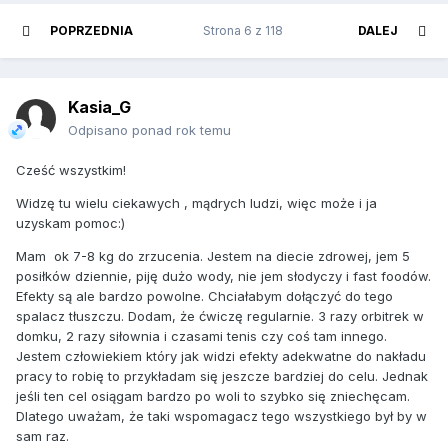
POPRZEDNIA
Strona 6 z 118
DALEJ
Kasia_G
Odpisano ponad rok temu
Cześć wszystkim!
Widzę tu wielu ciekawych , mądrych ludzi, więc może i ja
uzyskam pomoc:)
Mam ok 7-8 kg do zrzucenia. Jestem na diecie zdrowej, jem 5
posiłków dziennie, piję dużo wody, nie jem słodyczy i fast foodów.
Efekty są ale bardzo powolne. Chciałabym dołączyć do tego
spalacz tłuszczu. Dodam, że ćwiczę regularnie. 3 razy orbitrek w
domku, 2 razy siłownia i czasami tenis czy coś tam innego.
Jestem człowiekiem który jak widzi efekty adekwatne do nakładu
pracy to robię to przykładam się jeszcze bardziej do celu. Jednak
jeśli ten cel osiągam bardzo po woli to szybko się zniechęcam.
Dlatego uważam, że taki wspomagacz tego wszystkiego był by w
sam raz.