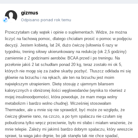
gizmus
Odpisano ponad rok temu
Przeczytałam cały wątek i opinie o suplementach. Widze, że można
liczyć na fachową pomoc, dlatego chciałam prosić o pomoc w podjęciu
decyzji. Jestem kobietą, lat 24, dużo ćwiczę (siłownia 6 razy w
tygodniu, trening siłowy ukierunkowany na redukcję (ok 2,5 godziny)
zamiennie z 2 godzinami aerobów. BCAA przed i po treningu. Na
przełonie jakiś 2 lat schudłam ponad 20 kg, teraz zostało mi ok 5,
których nie mogę się za żadne skarby pozbyć. Tłuszcz odkłada mi się
głównie na brzuchu i na rękach, ale ten na brzuchu jest moim
największym utrapieniem. Dietę stosuję z ujemnym bilansem
kalorycznych o obniżonej ilości węglowodanów (wynika to również z
mojej insulinoodporności, która powoduje, że mam mega wolny
metabolizm i bardzo wolno chudnę). Wcześniej stosowałam
Thermadex, ale u mnie się nie sprawdził, być może ze względu, że
ćwiczę głownie rano, na czczo, a po tym spalaczu nie czułam się
pobudzona tylko wręcz przeciwnie, było mi słabo i miałam wrażenie, że
mnie telepie. Zależy mi jakimś bardzo dobrym spalaczu, który wreszcie
sprawi, ta waga jako drgnie, bo jak stanęła tak nie chce spadać,