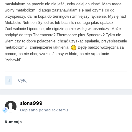
musiałabym na prawdę nic nie jeść, żeby dalej chudnać. Mam mega
wolny metabolizm i dlatego zastanawiałam się nad czymś co go
przyśpieszy, da mi kopa do treningów i zmniejszy łąknienie. Myślę nad
Metabolic Nutrition Synedrex lub Lean fx i do tego jakiś spalacz.
Zachwalacie Lipodrene, ale nigdzie go nie widzę w sprzedaży. Może
podpiąć do tego Thermocore? Thermocore plus Synedrex? Tylko nie
wiem czy to dobre połączenie, chcąć uzyskać spalanie, przyśpieszenie
metabolizmu i zmniejszenie łaknienia
Będę bardzo wdzięczna za
pomoc, bo nie chcę wyrzucić kasy w błoto, bo nie są to tanie
"zabawki".
Cytuj
slona999
Odpisano ponad rok temu
Rumcajs