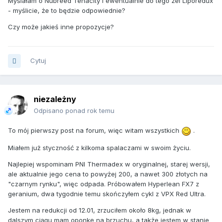
Myślałam o Nubreed Tenacity i ewentualnie do tego żel Liporedux
- myślicie, że to będzie odpowiednie?
Czy może jakieś inne propozycje?
Cytuj
niezależny
Odpisano ponad rok temu
To mój pierwszy post na forum, więc witam wszystkich
.
Miałem już styczność z kilkoma spalaczami w swoim życiu.
Najlepiej wspominam PNI Thermadex w oryginalnej, starej wersji,
ale aktualnie jego cena to powyżej 200, a nawet 300 złotych na
"czarnym rynku", więc odpada. Próbowałem Hyperlean FX7 z
geranium, dwa tygodnie temu skończyłem cykl z VPX Red Ultra.
Jestem na redukcji od 12.01, zrzuciłem około 8kg, jednak w
dalszym ciągu mam oponkę na brzuchu, a także jestem w stanie