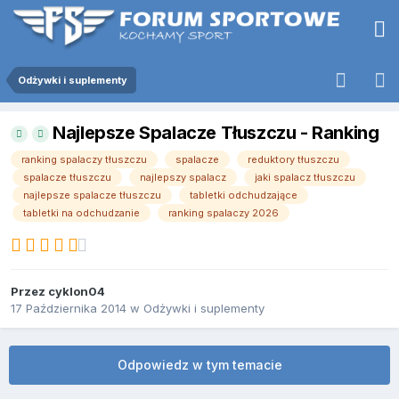
Odżywki i suplementy
Najlepsze Spalacze Tłuszczu - Ranking
ranking spalaczy tłuszczu
spalacze
reduktory tłuszczu
spalacze tłuszczu
najlepszy spalacz
jaki spalacz tłuszczu
najlepsze spalacze tłuszczu
tabletki odchudzające
tabletki na odchudzanie
ranking spalaczy 2026
Przez
cyklon04
17 Października 2014
w
Odżywki i suplementy
Odpowiedz w tym temacie