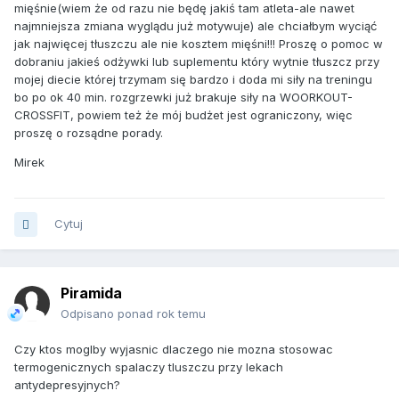
mięśnie(wiem że od razu nie będę jakiś tam atleta-ale nawet
najmniejsza zmiana wyglądu już motywuje) ale chciałbym wyciąć
jak najwięcej tłuszczu ale nie kosztem mięśni!!! Proszę o pomoc w
dobraniu jakieś odżywki lub suplementu który wytnie tłuszcz przy
mojej diecie której trzymam się bardzo i doda mi siły na treningu
bo po ok 40 min. rozgrzewki już brakuje siły na WOORKOUT-
CROSSFIT, powiem też że mój budżet jest ograniczony, więc
proszę o rozsądne porady.
Mirek
Cytuj
Piramida
Odpisano ponad rok temu
Czy ktos moglby wyjasnic dlaczego nie mozna stosowac
termogenicznych spalaczy tluszczu przy lekach
antydepresyjnych?