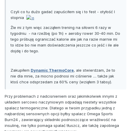
Czyli co tu dużo gadać zapuściłem się i to fest - otyłość I
stopnia
Źle mi z tym więc zacząłem trening na siłowni 6 razy w
tygodniu - na rzeźbę (po 1h) + aeroby rower 30-40 min. Do
tego próbuję ograniczać kalorie ale jak na razie marnie mi
to idzie bo nie mam doświadczenia jeszcze co jeść i ile ale
dojdę i do tego.
Zakupiłem
Dynamic ThermoCore
, ale stwierdzam, że to
nie dla mnie, za mocno podnosi mi ciśnienie .... także jak
ktoś chce odsprzedam za 60% ceny (wziąłem 3 tabsy).
Przy problemach z nadcisnieniem oraz jakimikolwiek innymi z
układem sercowo naczyniowym odpadają niestety wszystkie
spalacz termogeniczne. Dlatego w twoim przypadku jedną z
najbardziej sensownych opcji byłby spalacz Omega Sports
Burn24 , zawierający składniki podnoszczące wrażliwość na
insulinę, nie tylko pomaga spalać tłuszcz, ale takżę zapobiega