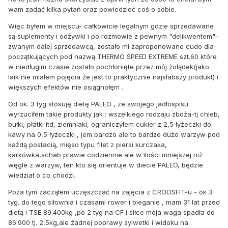
wam zadać kilka pytań oraz powiedzieć coś o sobie.
Więc byłem w miejscu- całkowicie legalnym gdzie sprzedawane
są suplementy i odżywki i po rozmowie z pewnym "delikwentem"-
zwanym dalej sprzedawcą, zostało mi zaproponowane cudo dla
początkujących pod nazwą THERMO SPEED EXTREME szt.60 które
w niedługim czasie zostało pochłonięte przez mój żołądek(jako
laik nie miałem pojęcia że jest to praktycznie najsłabszy produkt) i
większych efektów nie osiągnołęm .
Od ok. 3 tyg stosuję dietę PALEO , ze swojego jadłospisu
wyrzuciłem takie produkty jak : wszelkiego rodzaju zboża-tj chleb,
bułki, płatki itd, ziemniaki, ograniczyłem cukier z 2,5 łyżeczki do
kawy na 0,5 łyżeczki , jem bardzo ale to bardzo dużo warzyw pod
każdą postacią, mięso typu filet z piersi kurczaka,
karkówka,schab prawie codziennie ale w ilości mniejszej niż
węgle z warzyw, ten kto się orientuje w diecie PALEO, będzie
wiedział o co chodzi.
Poza tym zacząłem uczęszczać na zajęcia z CROOSFIT-u - ok 3
tyg. do tego siłownia i czasami rower i bieganie , mam 31 lat przed
dietą i TSE 89.400kg ,po 2 tyg na CF i siłce moja waga spadła do
86.900 tj. 2,5kg,ale żadnej poprawy sylwetki i widoku na