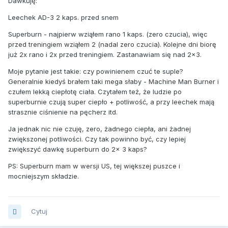
Dawkuję:
Leechek AD-3 2 kaps. przed snem
Superburn - najpierw wziąłem rano 1 kaps. (zero czucia), więc
przed treningiem wziąłem 2 (nadal zero czucia). Kolejne dni biorę
już 2x rano i 2x przed treningiem. Zastanawiam się nad 2x3.
Moje pytanie jest takie: czy powinienem czuć te suple?
Generalnie kiedyś brałem taki mega słaby - Machine Man Burner i
czułem lekką ciepłotę ciała. Czytałem też, że ludzie po
superburnie czują super ciepło + potliwość, a przy leechek mają
strasznie ciśnienie na pęcherz itd.
Ja jednak nic nie czuję, zero, żadnego ciepła, ani żadnej
zwiększonej potliwości. Czy tak powinno być, czy lepiej
zwiększyć dawkę superburn do 2x 3 kaps?
PS: Superburn mam w wersji US, tej większej puszce i
mocniejszym składzie.
Cytuj