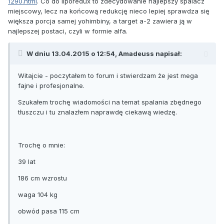
1290.html
. Co do liporedux to zdecydowanie najlepszy spalacz
miejscowy, lecz na końcową redukcję nieco lepiej sprawdza się
większa porcja samej yohimbiny, a target a-2 zawiera ją w
najlepszej postaci, czyli w formie alfa.
W dniu 13.04.2015 o 12:54, Amadeuss napisał:
Witajcie - poczytałem to forum i stwierdzam że jest mega
fajne i profesjonalne.
Szukałem trochę wiadomości na temat spalania zbędnego
tłuszczu i tu znalazłem naprawdę ciekawą wiedzę.
Trochę o mnie:
39 lat
186 cm wzrostu
waga 104 kg
obwód pasa 115 cm