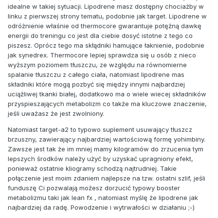
idealne w takiej sytuacji. Lipodrene masz dostępny chociażby w
linku z pierwszej strony tematu, podobnie jak target. Lipodrene w
odróżnienie właśnie od thermocore gwarantuje potężną dawkę
energii do treningu co jest dla ciebie dosyć istotne z tego co
piszesz. Oprócz tego ma skłądniki hamujące łaknienie, podobnie
jak synedrex. Thermocore lepiej sprawdza się u osób z nieco
wyższym poziomem tłuszczu, ze względu na równomierne
spalanie tłuszczu z całego ciała, natomiast lipodrene mas
składniki które mogą pozbyć się między innymi najbardziej
uciążliwej tkanki białej, dodatkowo ma o wiele wiecej składników
przyspieszających metabolizm co także ma kluczowe znaczenie,
jeśli uważasz że jest zwolniony.
Natomiast target-a2 to typowo suplement usuwający tłuszcz
brzuszny, zawierający najbardziej wartościową formę yohimbiny.
Zawsze jest tak że im mniej mamy kilogramów do zrzucenia tym
lepszych środków należy użyć by uzyskać upragniony efekt,
ponieważ ostatnie kliogramy schodzą najtrudniej. Takie
połączenie jest moim zdaniem najlepsze na tzw. ostatni szlif, jeśli
funduszę Ci pozwalają możesz dorzucić typowy booster
metabolizmu taki jak lean fx , natomiast myślę że lipodrene jak
najbardziej da radę. Powodzenie i wytrwałości w działaniu ;-)