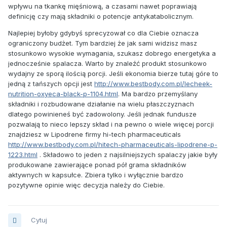
wpływu na tkankę mięśniową, a czasami nawet poprawiają
definicję czy mają składniki o potencje antykatabolicznym.
Najlepiej byłoby gdybyś sprecyzował co dla Ciebie oznacza
ograniczony budżet. Tym bardziej że jak sami widzisz masz
stosunkowo wysokie wymagania, szukasz dobrego energetyka a
jednocześnie spalacza. Warto by znaleźć produkt stosunkowo
wydajny ze sporą ilością porcji. Jeśli ekonomia bierze tutaj góre to
jedną z tańszych opcji jest
http://www.bestbody.com.pl/lecheek-
nutrition-oxyeca-black-p-1104.html
. Ma bardzo przemyślany
składniki i rozbudowane działanie na wielu płaszczyznach
dlatego powinieneś być zadowolony. Jeśli jednak fundusze
pozwalają to nieco lepszy skład i na pewno o wiele więcej porcji
znajdziesz w Lipodrene firmy hi-tech pharmaceuticals
http://www.bestbody.com.pl/hitech-pharmaceuticals-lipodrene-p-
1223.html
. Składowo to jeden z najsilniejszych spalaczy jakie były
produkowane zawierające ponad pół grama składników
aktywnych w kapsułce. Zbiera tylko i wyłącznie bardzo
pozytywne opinie więc decyzja należy do Ciebie.
Cytuj