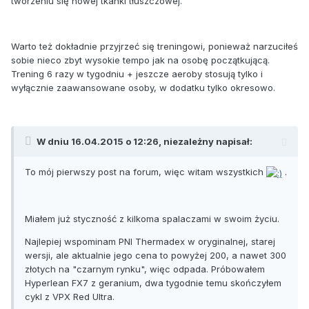
tworzeniu się nowej tkanki tłuszczowej.
Warto też dokładnie przyjrzeć się treningowi, ponieważ narzuciłeś
sobie nieco zbyt wysokie tempo jak na osobę początkującą.
Trening 6 razy w tygodniu + jeszcze aeroby stosują tylko i
wyłącznie zaawansowane osoby, w dodatku tylko okresowo.
W dniu 16.04.2015 o 12:26, niezależny napisał:
To mój pierwszy post na forum, więc witam wszystkich
.
Miałem już styczność z kilkoma spalaczami w swoim życiu.
Najlepiej wspominam PNI Thermadex w oryginalnej, starej
wersji, ale aktualnie jego cena to powyżej 200, a nawet 300
złotych na "czarnym rynku", więc odpada. Próbowałem
Hyperlean FX7 z geranium, dwa tygodnie temu skończyłem
cykl z VPX Red Ultra.