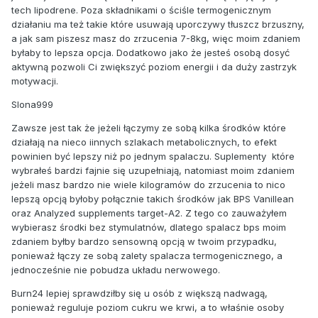
tech lipodrene. Poza składnikami o ściśle termogenicznym
działaniu ma też takie które usuwają uporczywy tłuszcz brzuszny,
a jak sam piszesz masz do zrzucenia 7-8kg, więc moim zdaniem
byłaby to lepsza opcja. Dodatkowo jako że jesteś osobą dosyć
aktywną pozwoli Ci zwiększyć poziom energii i da duży zastrzyk
motywacji.
Slona999
Zawsze jest tak że jeżeli łączymy ze sobą kilka środków które
działają na nieco iinnych szlakach metabolicznych, to efekt
powinien być lepszy niż po jednym spalaczu. Suplementy które
wybrałeś bardzi fajnie się uzupełniają, natomiast moim zdaniem
jeżeli masz bardzo nie wiele kilogramów do zrzucenia to nico
lepszą opcją byłoby połącznie takich środków jak BPS Vanillean
oraz Analyzed supplements target-A2. Z tego co zauważyłem
wybierasz środki bez stymulatnów, dlatego spalacz bps moim
zdaniem byłby bardzo sensowną opcją w twoim przypadku,
ponieważ łączy ze sobą zalety spalacza termogenicznego, a
jednocześnie nie pobudza układu nerwowego.
Burn24 lepiej sprawdziłby się u osób z większą nadwagą,
ponieważ reguluje poziom cukru we krwi, a to właśnie osoby