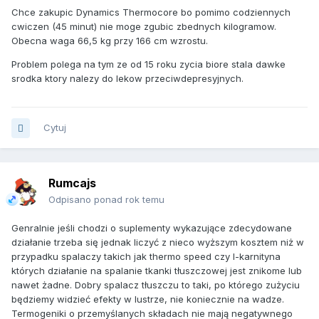
Chce zakupic Dynamics Thermocore bo pomimo codziennych
cwiczen (45 minut) nie moge zgubic zbednych kilogramow.
Obecna waga 66,5 kg przy 166 cm wzrostu.
Problem polega na tym ze od 15 roku zycia biore stala dawke
srodka ktory nalezy do lekow przeciwdepresyjnych.
Cytuj
Rumcajs
Odpisano ponad rok temu
Genralnie jeśli chodzi o suplementy wykazujące zdecydowane
działanie trzeba się jednak liczyć z nieco wyższym kosztem niż w
przypadku spalaczy takich jak thermo speed czy l-karnityna
których działanie na spalanie tkanki tłuszczowej jest znikome lub
nawet żadne. Dobry spalacz tłuszczu to taki, po którego zużyciu
będziemy widzieć efekty w lustrze, nie koniecznie na wadze.
Termogeniki o przemyślanych składach nie mają negatywnego