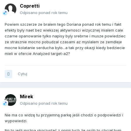
Copretti
Odpisano ponad rok temu
Powiem szczerze ze bralem tego Doriana ponad rok temu i fakt
efekty byly naet bez wiekszej aktywnosci wizycznej mialem cale
czarne opanowanie tylko napisy byly srebrne i musze powiedziec
ze strasznie mocno pobudzal czasami az myslalem ze zemdleje
mocne kolatanie serducha bylo...a tak przy okazji kiedy bedziecie
mieli w ofercie Analyzed target-a2?
Cytuj
Mirek
Odpisano ponad rok temu
Nie ma co widzę tu przyjemną parkę jeśli chodzi o podpowiedzi i
wypowiedzi.
No to jeśli można skorzystać z opinii tych że osób to chciał bym