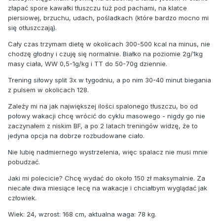
złapać spore kawałki tłuszczu tuż pod pachami, na klatce
piersiowej, brzuchu, udach, pośladkach (które bardzo mocno mi
się otłuszczają).
Cały czas trzymam dietę w okolicach 300-500 kcal na minus, nie
chodzę głodny i czuję się normalnie. Białko na poziomie 2g/1kg
masy ciała, WW 0,5-1g/kg i TT do 50-70g dziennie.
Trening siłowy split 3x w tygodniu, a po nim 30-40 minut biegania
z pulsem w okolicach 128.
Zależy mi na jak największej ilości spalonego tłuszczu, bo od
połowy wakacji chcę wrócić do cyklu masowego - nigdy go nie
zaczynałem z niskim BF, a po 2 latach treningów widzę, że to
jedyna opcja na dobrze rozbudowane ciało.
Nie lubię nadmiernego wystrzelenia, więc spalacz nie musi mnie
pobudzać.
Jaki mi polecicie? Chcę wydać do około 150 zł maksymalnie. Za
niecałe dwa miesiące lecę na wakacje i chciałbym wyglądać jak
człowiek.
Wiek: 24, wzrost: 168 cm, aktualna waga: 78 kg.