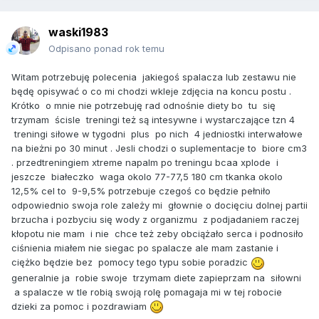
waski1983
Odpisano ponad rok temu
Witam potrzebuję polecenia jakiegoś spalacza lub zestawu nie
będę opisywać o co mi chodzi wkleje zdjęcia na koncu postu .
Krótko o mnie nie potrzebuję rad odnośnie diety bo tu się
trzymam ścisle treningi też są intesywne i wystarczające tzn 4
treningi siłowe w tygodni plus po nich 4 jedniostki interwałowe
na bieżni po 30 minut . Jesli chodzi o suplementacje to biore cm3
. przedtreningiem xtreme napalm po treningu bcaa xplode i
jeszcze białeczko waga okolo 77-77,5 180 cm tkanka okolo
12,5% cel to 9-9,5% potrzebuje czegoś co będzie pełniło
odpowiednio swoja role zależy mi głownie o docięciu dolnej partii
brzucha i pozbyciu się wody z organizmu z podjadaniem raczej
kłopotu nie mam i nie chce też zeby obciążało serca i podnosiło
ciśnienia miałem nie siegac po spalacze ale mam zastanie i
ciężko będzie bez pomocy tego typu sobie poradzic
generalnie ja robie swoje trzymam diete zapieprzam na siłowni
a spalacze w tle robią swoją rolę pomagaja mi w tej robocie
dzieki za pomoc i pozdrawiam