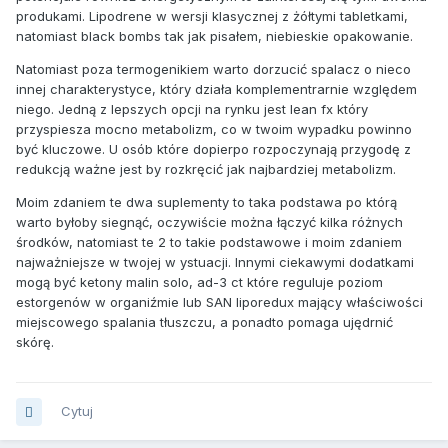
produkami. Lipodrene w wersji klasycznej z żółtymi tabletkami,
natomiast black bombs tak jak pisałem, niebieskie opakowanie.
Natomiast poza termogenikiem warto dorzucić spalacz o nieco
innej charakterystyce, który działa komplementrarnie względem
niego. Jedną z lepszych opcji na rynku jest lean fx który
przyspiesza mocno metabolizm, co w twoim wypadku powinno
być kluczowe. U osób które dopierpo rozpoczynają przygodę z
redukcją ważne jest by rozkręcić jak najbardziej metabolizm.
Moim zdaniem te dwa suplementy to taka podstawa po którą
warto byłoby siegnąć, oczywiście można łączyć kilka różnych
środków, natomiast te 2 to takie podstawowe i moim zdaniem
najważniejsze w twojej w ystuacji. Innymi ciekawymi dodatkami
mogą być ketony malin solo, ad-3 ct które reguluje poziom
estorgenów w organiźmie lub SAN liporedux mający właściwości
miejscowego spalania tłuszczu, a ponadto pomaga ujędrnić
skórę.
Cytuj