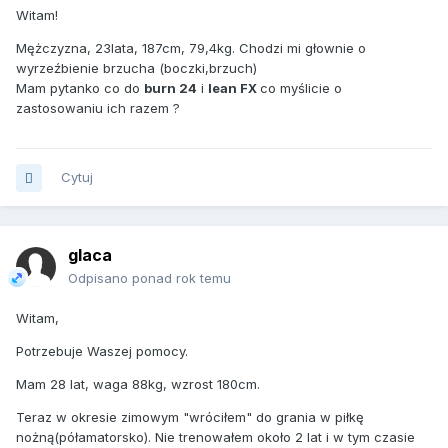
Witam!
Mężczyzna, 23lata, 187cm, 79,4kg. Chodzi mi głownie o
wyrzeźbienie brzucha (boczki,brzuch)
Mam pytanko co do
burn 24
i
lean FX
co myślicie o
zastosowaniu ich razem ?
Cytuj
glaca
Odpisano ponad rok temu
Witam,
Potrzebuje Waszej pomocy.
Mam 28 lat, waga 88kg, wzrost 180cm.
Teraz w okresie zimowym "wróciłem" do grania w piłkę
nożną(półamatorsko). Nie trenowałem około 2 lat i w tym czasie