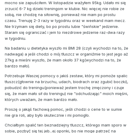
mocno sie zapuściłem. W listopadzie ważyłem 95kg. Udało mi się
zrzucić 6-7 kg dzieki treningom w klubie. Nic więcej nie robie ze
sobą, nie chodzę na siłownię, ponieważ nie mam po prostu
czasu. Trenuję 2-3 razy w tygodniu oraz w weekand mam mecz.
Nie trzymam się diety, bo po prostu lubie "świńskie" jedzenie.
Staram się ograniczać i jem to niezdrowe jedzenie raz-dwa razy
w tygodniu.
Na badaniu u dietetyka wyszło mi BMI 28 (czyli wychodzi na to, że
nadwaga) a jeśli chodzi o mój tłuszcz w organiźmie to jest jego aż
27kg a mieśni wyszło, że mam około 37 kg(wychodzi na to, że
bardzo mało).
Potrzebuje Waszej pomocy o jakiś zestaw, który mi pomoże spalic
tłuszcz(głownie na brzuchu, udach, biodrach oraz zgubić boczki),
pobudzić do treningu(ponieważ jestem trochę zmęczony i czuje
się, że mam mało sił do treningu) nie "odchudzając" moich mięśni,
których uważam, że mam bardzo mało.
Proszę o jakąś fachową pomoc, jeśli chodzi o cene to w sumie
nie gra roli, aby było skutecznie i mi pomogło.
Chciałbym spalić ten beznadziejny tłuszcz, którego mam sporo w
sobie, pozbyć się tej jeb...ej oponki, bo nie moge patrzeć na