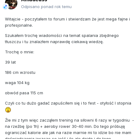
Odpisano ponad rok temu
Witajcie - poczytałem to forum i stwierdzam że jest mega fajne i
profesjonalne.
Szukałem trochę wiadomości na temat spalania zbędnego
tłuszczu i tu znalazłem naprawdę ciekawą wiedzę.
Trochę o mnie:
39 lat
186 cm wzrostu
waga 104 kg
obwód pasa 115 cm
Czyli co tu dużo gadać zapuściłem się i to fest - otyłość I stopnia
Źle mi z tym więc zacząłem trening na siłowni 6 razy w tygodniu -
na rzeźbę (po 1h) + aeroby rower 30-40 min. Do tego próbuję
ograniczać kalorie ale jak na razie marnie mi to idzie bo nie mam
doświadczenia jeszcze co jeść i ile ale dojdę i do tego.