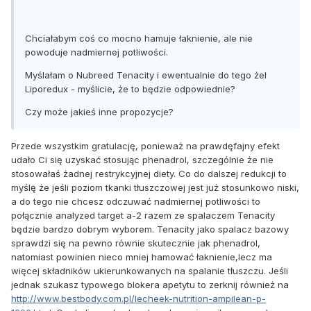
Chciałabym coś co mocno hamuje łaknienie, ale nie
powoduje nadmiernej potliwości.
Myślałam o Nubreed Tenacity i ewentualnie do tego żel
Liporedux - myślicie, że to będzie odpowiednie?
Czy może jakieś inne propozycje?
Przede wszystkim gratulację, ponieważ na prawdęfajny efekt
udało Ci się uzyskać stosując phenadrol, szczególnie że nie
stosowałaś żadnej restrykcyjnej diety. Co do dalszej redukcji to
myślę że jeśli poziom tkanki tłuszczowej jest już stosunkowo niski,
a do tego nie chcesz odczuwać nadmiernej potliwości to
połącznie analyzed target a-2 razem ze spalaczem Tenacity
będzie bardzo dobrym wyborem. Tenacity jako spalacz bazowy
sprawdzi się na pewno równie skutecznie jak phenadrol,
natomiast powinien nieco mniej hamować łaknienie,lecz ma
więcej składników ukierunkowanych na spalanie tłuszczu. Jeśli
jednak szukasz typowego blokera apetytu to zerknij również na
http://www.bestbody.com.pl/lecheek-nutrition-ampilean-p-