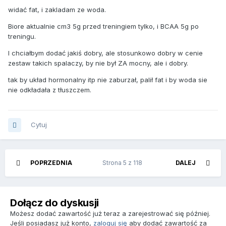
widać fat, i zakladam ze woda.
Biore aktualnie cm3 5g przed treningiem tylko, i BCAA 5g po
treningu.
I chciałbym dodać jakiś dobry, ale stosunkowo dobry w cenie
zestaw takich spalaczy, by nie był ZA mocny, ale i dobry.
tak by układ hormonalny itp nie zaburzał, palił fat i by woda sie
nie odkładała z tłuszczem.
Cytuj
POPRZEDNIA
Strona 5 z 118
DALEJ
Dołącz do dyskusji
Możesz dodać zawartość już teraz a zarejestrować się później.
Jeśli posiadasz już konto,
zaloguj się
aby dodać zawartość za