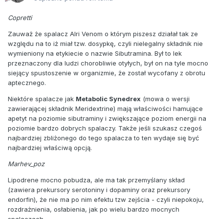
Copretti
Zauważ że spalacz Alri Venom o którym piszesz działał tak ze
względu na to iż miał tzw. dosypkę, czyli nielegalny składnik nie
wymieniony na etykiecie o nazwie Sibutramina. Był to lek
przeznaczony dla ludzi chorobliwie otyłych, był on na tyle mocno
siejący spustoszenie w organizmie, że został wycofany z obrotu
aptecznego.
Niektóre spalacze jak
Metabolic Synedrex
(mowa o wersji
zawierającej składnik Meridextrine) mają właściwości hamujące
apetyt na poziomie sibutraminy i zwiększające poziom energii na
poziomie bardzo dobrych spalaczy. Także jeśli szukasz czegoś
najbardziej zbliżonego do tego spalacza to ten wydaje się być
najbardziej właściwą opcją.
Marhev_poz
Lipodrene mocno pobudza, ale ma tak przemyślany skład
(zawiera prekursory serotoniny i dopaminy oraz prekursory
endorfin), że nie ma po nim efektu tzw zejścia - czyli niepokoju,
rozdrażnienia, osłabienia, jak po wielu bardzo mocnych