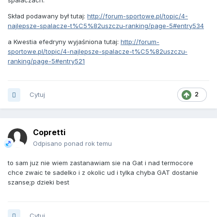
spalaczach.
Skład podawany był tutaj:
http://forum-sportowe.pl/topic/4-
najlepsze-spalacze-t%C5%82uszczu-ranking/page-5#entry534
a Kwestia efedryny wyjaśniona tutaj:
http://forum-
sportowe.pl/topic/4-najlepsze-spalacze-t%C5%82uszczu-
ranking/page-5#entry521
Cytuj
2
Copretti
Odpisano ponad rok temu
to sam juz nie wiem zastanawiam sie na Gat i nad termocore
chce zwaic te sadelko i z okolic ud i tylka chyba GAT dostanie
szanse;p dzieki best
Cytuj