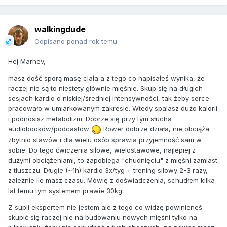
walkingdude
Odpisano ponad rok temu
Hej Marhev,
masz dość sporą masę ciała a z tego co napisałeś wynika, że
raczej nie są to niestety głównie mięśnie. Skup się na długich
sesjach kardio o niskiej/średniej intensywności, tak żeby serce
pracowało w umiarkowanym zakresie. Wtedy spalasz dużo kalorii
i podnosisz metabolizm. Dobrze się przy tym słucha
audiobooków/podcastów
Rower dobrze działa, nie obciąża
zbytnio stawów i dla wielu osób sprawia przyjemność sam w
sobie. Do tego ćwiczenia siłowe, wielostawowe, najlepiej z
dużymi obciążeniami, to zapobiega "chudnięciu" z mięśni zamiast
z tłuszczu. Długie (~1h) kardio 3x/tyg + trening siłowy 2-3 razy,
zależnie ile masz czasu. Mówię z doświadczenia, schudłem kilka
lat temu tym systemem prawie 30kg.
Z supli ekspertem nie jestem ale z tego co widzę powinieneś
skupić się raczej nie na budowaniu nowych mięśni tylko na