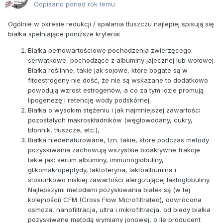
Odpisano ponad rok temu
Ogólnie w okresie redukcji / spalania tłuszczu najlepiej spisują się
białka spełniające poniższe kryteria:
Białka pełnowartościowe pochodzenia zwierzęcego:
serwatkowe, pochodzące z albuminy jajecznej lub wołowej.
Białka roślinne, takie jak sojowe, które bogate są w
fitoestrogeny nie dość, że nie są wskazane to dodatkowo
powodują wzrost estrogenów, a co za tym idzie promują
lipogenezę i retencję wody podskórnej,
Białka o wysokim stężeniu i jak najmniejszej zawartości
pozostałych makroskładników (węglowodany, cukry,
błonnik, tłuszcze, etc.),
Białka niedenaturowane, tzn. takie, które podczas metody
pozyskiwania zachowują wszystkie bioaktywne frakcje
takie jak: serum albuminy, immunoglobuliny,
glikomakropeptydy, laktoferyna, laktoalbumina i
stosunkowo niskiej zawartości alergizującej laktoglobuliny.
Najlepszymi metodami pozyskiwania białek są (w tej
kolejności) CFM (Cross Flow Microfiltrated), odwrócona
osmoza, nanofiltracja, ultra i mikrofiltracja, od biedy białka
pozyskiwane metodą wymiany jonowej, o ile producent