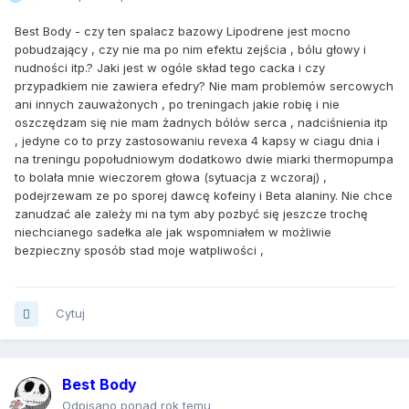
Best Body - czy ten spalacz bazowy Lipodrene jest mocno
pobudzający , czy nie ma po nim efektu zejścia , bólu głowy i
nudności itp.? Jaki jest w ogóle skład tego cacka i czy
przypadkiem nie zawiera efedry? Nie mam problemów sercowych
ani innych zauważonych , po treningach jakie robię i nie
oszczędzam się nie mam żadnych bólów serca , nadciśnienia itp
, jedyne co to przy zastosowaniu revexa 4 kapsy w ciagu dnia i
na treningu popołudniowym dodatkowo dwie miarki thermopumpa
to bolała mnie wieczorem głowa (sytuacja z wczoraj) ,
podejrzewam ze po sporej dawcę kofeiny i Beta alaniny. Nie chce
zanudzać ale zależy mi na tym aby pozbyć się jeszcze trochę
niechcianego sadełka ale jak wspomniałem w możliwie
bezpieczny sposób stad moje watpliwości ,
Cytuj
Best Body
Odpisano ponad rok temu