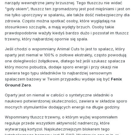
narządy wewnętrzne jamy brzusznej. Tego tłuszczu nie widać
"goły okiem", tłuszcz ten zgromadzony jest pod mięśniami i jest on
nie tylko uporczywy w spalaniu, ale także dość niebezpieczny dla
zdrowia. Często można spotkać osoby, które wyglądają na
stosunkowo szczupłe, a mają wydęty brzuch. Osoby takie
prawdopodobnie ważyły kiedyś bardzo dużo i pozostał im tłuszcz
trzewny, który najbardziej opornie się spala.
Jeśli chodzi o wspomniany Animal Cuts to jest to spalacz, który
oparty jest niemal w 100% o ziołowe ekstrakty, często powodują
one dolegliwości żołądkowe, dlatego też jeśli szukasz spalacza
który mocno pobudza, dodaje sporo energii i przy okazji nie
zawiera tego typu składników to najbardziej sensownym
spalaczem bazowy w Twoim przypadku wydaje się być
Fenix
Ground Zero
.
Oparty jest on niemal w całości o syntetyczne składniki o
naukowo potwierdzonej skuteczności, zawiera w składzie sporo
mocnych stymulantów dodających energii na długie godziny.
Wspomniany tłuszcz trzewny, o którym wyżej wspomniałem
reguluje przede wszystkim aktywność nadnerczy, które
wytwarzają kortyzol. Najskuteczniejszym blokerem tego