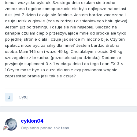
temu i wszystko bylo ok. Szostego dnia czulam sie troche
zmeczona i ogolne samopoczucie nie bylo najlepsze natomiast
dzis jest 7 dzien i czuje sie fatalnie. Jestem bardzo zmeczona i
czuje ucisk w glowie (cos w rodzaju cisnieniowego bolu glowy).
Jestem juz po treningu i czuje sie nie najlepiej. Siedzac na
kanapie czulam cieplo przeszywajace mnie od srodka ale tylko
po jednej stronie ciala i czuje jak serce mi mocno bije. Czy ten
spalacz moze byc za silny dla mnie? Jestem bardzo drobna
osoba. Mam 145 cm i waze 49 kg. Chcialabym zrzucic 3-5 kg
szczegolnie z brzucha. (pozostalosci po dziecku). Dodam ze
przyjmuje suplement 3 x 1 w ciagu dnia i do tego Lean FX 3 x
1.Czy to moze byc za duzo dla mnie czy powinnam wogole
zaprzestac brania jesli tak sie czuje?
Cytuj
cyklon04
Odpisano ponad rok temu