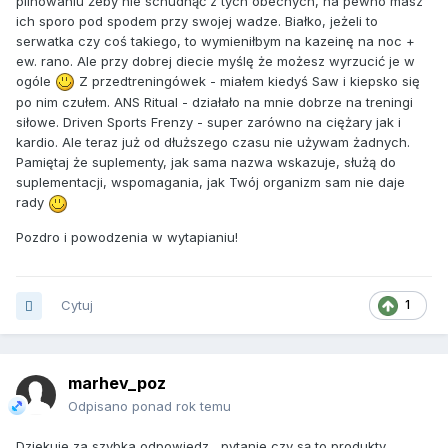
pilnowaniu żeby nie schudnąć z tych obecnych, na pewno masz
ich sporo pod spodem przy swojej wadze. Białko, jeżeli to
serwatka czy coś takiego, to wymieniłbym na kazeinę na noc +
ew. rano. Ale przy dobrej diecie myślę że możesz wyrzucić je w
ogóle
Z przedtreningówek - miałem kiedyś Saw i kiepsko się
po nim czułem. ANS Ritual - działało na mnie dobrze na treningi
siłowe. Driven Sports Frenzy - super zarówno na ciężary jak i
kardio. Ale teraz już od dłuższego czasu nie używam żadnych.
Pamiętaj że suplementy, jak sama nazwa wskazuje, służą do
suplementacji, wspomagania, jak Twój organizm sam nie daje
rady
Pozdro i powodzenia w wytapianiu!
Cytuj
1
marhev_poz
Odpisano ponad rok temu
Dziekuje za szybka odpowiedz , pytanie czy są to produkty