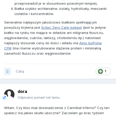
przeprowadził je w stosunkowo powolnym tempie),
Białka szybko wchłanialne: izolaty, hydrolizaty, mieszanki
izolatów i koncentratów.
Generalnie najlepszym jakościowo białkiem spełniającym
powyższy kryteria jest
Scitec Zero Carb Isobest
(jest to jedyne
białko na rynku nie mające w składzie ani miligrama tłuszczu,
węglowdanów, cukrów, laktozy, cholesterolu itp.) natomiast
najlepszy stosunek ceny do ilości i składu ma
Amix IsoPrime
CFM
(ma równie wyśrubowane stężenie protein i minimalną
zawartość tłuszczu oraz węglowodanów.
Cytuj
1
dora
Odpisano ponad rok temu
Witam. Czy ktos mial doswiadczenie z Cannibal Inferno? Czy ten
spalacz ma jakies skutki uboczne? Zaczelam go brac tydzien