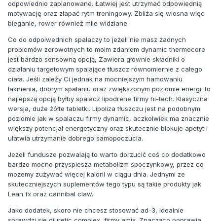
odpowiednio zaplanowane. Łatwiej jest utrzymać odpowiednią
motywację oraz złapać rytm treningowy. Zbliża się wiosna więc
bieganie, rower również mile widziane.
Co do odpoiwednich spalaczy to jeżeli nie masz żadnych
problemów zdrowotnych to moim zdaniem dynamic thermocore
jest bardzo sensowną opcją, Zawiera głównie składniki o
działaniu targetowym spalające tłuszcz równomiernie z całego
ciała. Jeśli zależy Ci jednak na mocniejszym hamowaniu
łaknienia, dobrym spalaniu oraz zwiększonym poziomie energii to
najlepszą opcją byłby spalacz lipodrene firmy hi-tech. Klasyczna
wersja, duże żółte tabletki. Lipoliza tłuszczu jest na podobnym
poziomie jak w spalaczu firmy dynamic, aczkolwiek ma znacznie
większy potencjał energetyczny oraz skutecznie blokuje apetyt i
ułatwia utrzymanie dobrego samopoczucia.
Jeżeli fundusze pozwalają to warto dorzucić coś co dodatkowo
bardzo mocno przyspiesza metabolizm spoczynkowy, przez co
możemy zużywać więcej kalorii w ciągu dnia. Jednymi ze
skuteczniejszych suplementów tego typu są takie produkty jak
Lean fx oraz cannibal claw.
Jako dodatek, skoro nie chcesz stosować ad-3, idealnie
sprawdzi się diuretic complex, firmy amix. Znacząco poprawia