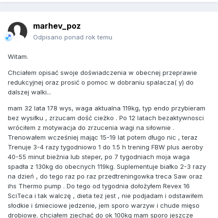
marhev_poz
Odpisano ponad rok temu
Witam.
Chciałem opisać swoje doświadczenia w obecnej przeprawie
redukcyjnej oraz prosić o pomoc w dobraniu spalacza( y) do
dalszej walki...
mam 32 lata 178 wys, waga aktualna 119kg, typ endo przybieram
bez wysiłku , zrzucam dość cieżko . Po 12 latach bezaktywnosci
wróciłem z motywacja do zrzucenia wagi na siłownie .
Trenowałem wcześniej mając 15-19 lat potem długo nic , teraz
Trenuje 3-4 razy tygodniowo 1 do 1.5 h trening FBW plus aeroby
40-55 minut bieżnia lub steper, po 7 tygodniach moja waga
spadła z 130kg do obecnych 119kg. Suplementuje białko 2-3 razy
na dzień , do tego raz po raz przedtreningowka treca Saw oraz
ihs Thermo pump . Do tego od tygodnia dołożyłem Revex 16
SciTeca i tak walczę , dieta tez jest , nie podjadam i odstawiłem
słodkie i śmieciowe jedzenie, jem sporo warzyw i chude mięso
drobiowe. chciałem zjechać do ok 100kg mam sporo jeszcze