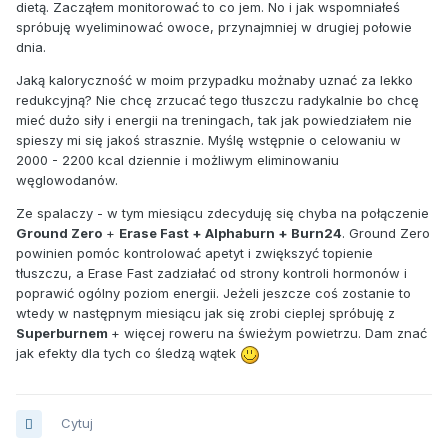
dietą. Zacząłem monitorować to co jem. No i jak wspomniałeś
spróbuję wyeliminować owoce, przynajmniej w drugiej połowie
dnia.
Jaką kaloryczność w moim przypadku możnaby uznać za lekko
redukcyjną? Nie chcę zrzucać tego tłuszczu radykalnie bo chcę
mieć dużo siły i energii na treningach, tak jak powiedziałem nie
spieszy mi się jakoś strasznie. Myślę wstępnie o celowaniu w
2000 - 2200 kcal dziennie i możliwym eliminowaniu
węglowodanów.
Ze spalaczy - w tym miesiącu zdecyduję się chyba na połączenie
Ground Zero
+
Erase Fast + Alphaburn + Burn24
. Ground Zero
powinien pomóc kontrolować apetyt i zwiększyć topienie
tłuszczu, a Erase Fast zadziałać od strony kontroli hormonów i
poprawić ogólny poziom energii. Jeżeli jeszcze coś zostanie to
wtedy w następnym miesiącu jak się zrobi cieplej spróbuję z
Superburnem
+ więcej roweru na świeżym powietrzu. Dam znać
jak efekty dla tych co śledzą wątek
Cytuj