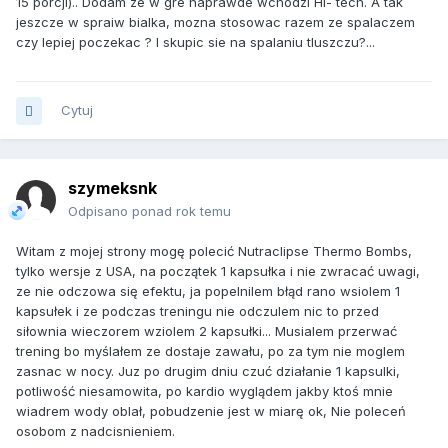
15 porcji).. Dodam ze w gre naprawde wchodzi HI- tech. A tak
jeszcze w spraiw bialka, mozna stosowac razem ze spalaczem
czy lepiej poczekac ? I skupic sie na spalaniu tluszczu?...
Cytuj
szymeksnk
Odpisano ponad rok temu
Witam z mojej strony mogę polecić Nutraclipse Thermo Bombs,
tylko wersje z USA, na początek 1 kapsułka i nie zwracać uwagi,
ze nie odczowa się efektu, ja popelnilem błąd rano wsiolem 1
kapsułek i ze podczas treningu nie odczulem nic to przed
siłownia wieczorem wziolem 2 kapsułki... Musialem przerwać
trening bo myślałem ze dostaje zawału, po za tym nie moglem
zasnac w nocy. Juz po drugim dniu czuć działanie 1 kapsulki,
potliwość niesamowita, po kardio wyglądem jakby ktoś mnie
wiadrem wody oblał, pobudzenie jest w miarę ok, Nie poleceń
osobom z nadcisnieniem.