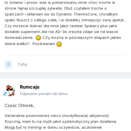
to zmienic i prosic was w pokierowaniu mnie choc troche w
strone fajnej szczupłej sylwetki. Otoż czytałem troche o
spalczach i skłaniam sie do Dynamic ThermoCore, chciałbym
spalic tłuszcz z całego ciała, i w dodatku zmniejszyc swoj apetyt...
Czy mozecie dobrać dla mnie jakis zestaw. Spalacz plus jakis
dodatek suplement..Ale nie AD-3e zreszta zdaje sie na wasze
doświadczenie..
CZy mozna w pózniejszych etapach jakies
dobre białko?.. Pozdrawiam
Cytuj
Rumcajs
Odpisano ponad rok temu
Cześć Chlorek,
Generalnie powinnieneś nieco zmodyfikować aktywność
fizyczną, mam tu na myśli jakiś systematyczny plan działania.
Mogą być to treningi w domu oczywiście, aczkolwiek