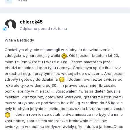
chlorek45
Odpisano ponad rok temu
Witam BestBody.
Chciałbym abyscie mi pomogli w zdobyciu doswiadczenia i
zdobycia wymarzonej sylwetki
. Otóż jestem facetem lat 20,
mam 179 cm wzrostu i waze 69 kg. Jestem amatorem jezeli
chodzi o spalcze i tego typu rzeczy... Chciałbym spalic tłuszcz z
brzucha i nog.. i przy tym miec wiecej sił do cwiczen... Aha jestem
zdrowy i gotowy do działania
... Dodam rowniez ze cwicze od
roku ale tylko w domu po 30 min prawie codzinnie, (brzuszki,
pomki, sprinty w miejscu) ... Stosowałem "własna diete" (musli z
mlekiem, kurczka ryz, gotowane warzywa, grzanki z katchupem)
musze przyznac ze podziałało bo z 80 kg zszedłem do 65 kg..ale
były to chyba jedynie miesnie, bo tłuszcz na brzuchu nadal został
... dodam rowniez ze ostatnie dwa miesiace nie były dla mnie
zbyt dobre, zapusciłem sie troszke brakowało mi sił i nie
cwiczyłem w dodatku słodycze wzieły góre i duuzo jadłem...Chce