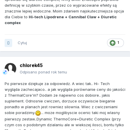
definicję w szybkim czasie, przez co wypracowane efekty są
znacznie lepiej widoczne. Moim zdaniem najskuteczniejsza opcja
dla Ciebie to
Hi-tech Lipodrene + Cannibal Claw + Diuretic
complex
Cytuj
1
chlorek45
Odpisano ponad rok temu
Po pierwsze dziękuje za odpowiedz. A wiec tak.. Hi- Tech
wygląda zachecajaco.. a jak wygląda porównanie ceny do jakości
z ThermalCore'm? Dodam ze napewno cos dobiore.. jakis
suplement. Odnosnie cwiczen, dorzuce oczywiscie bieganie
ponadto w planach jest rowniez silownia. Wiec z cwiczeniami
sobie poradzimy.
... moze moglibyscie ocenic taki moj wlasny
pierwszy zestaw..Dynamic ThermoCore+Diuretic Complex (przy
czym cos o podobnym dzialaniu ale w wiekszej ilosci, bontu tylko