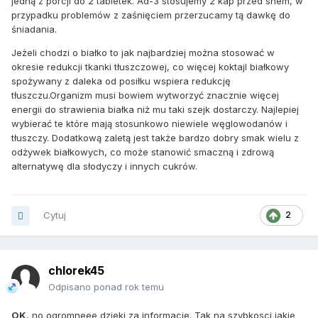
jedną z porcji do 2 tabletek. Ad-3 stosujemy 2 kap przed snem, w
przypadku problemów z zaśnięciem przerzucamy tą dawkę do
śniadania.
Jeżeli chodzi o białko to jak najbardziej można stosować w
okresie redukcji tkanki tłuszczowej, co więcej koktajl białkowy
spożywany z daleka od posiłku wspiera redukcję
tłuszczu.Organizm musi bowiem wytworzyć znacznie więcej
energii do strawienia białka niż mu taki szejk dostarczy. Najlepiej
wybierać te które mają stosunkowo niewiele węglowodanów i
tłuszczy. Dodatkową zaletą jest także bardzo dobry smak wielu z
odżywek białkowych, co może stanowić smaczną i zdrową
alternatywę dla słodyczy i innych cukrów.
Cytuj
2
chlorek45
Odpisano ponad rok temu
OK
, no ogromneee dzieki za informacje. Tak na szybkosci jakie