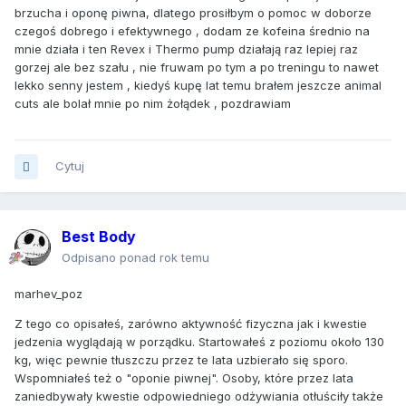
brzucha i oponę piwna, dlatego prosiłbym o pomoc w doborze
czegoś dobrego i efektywnego , dodam ze kofeina średnio na
mnie działa i ten Revex i Thermo pump działają raz lepiej raz
gorzej ale bez szału , nie fruwam po tym a po treningu to nawet
lekko senny jestem , kiedyś kupę lat temu brałem jeszcze animal
cuts ale bolał mnie po nim żołądek , pozdrawiam
Cytuj
Best Body
Odpisano ponad rok temu
marhev_poz
Z tego co opisałeś, zarówno aktywność fizyczna jak i kwestie
jedzenia wyglądają w porządku. Startowałeś z poziomu około 130
kg, więc pewnie tłuszczu przez te lata uzbierało się sporo.
Wspomniałeś też o "oponie piwnej". Osoby, które przez lata
zaniedbywały kwestie odpowiedniego odżywiania otłuściły także