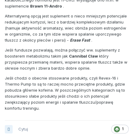
katabolicznego hormonu jest 11-OXO. Występuje ono m.in. w
suplemencie
Brawn 11-Andro
.
Alternatywną opcją jest suplement o nieco mniejszym potencjale
redukujacym kortyzol, lecz o bardziej kompleksowym działaniu
(hamuje aktywność aromatazy, wiec obniża poziom estrogenów
w organizmie, co za tym idzie wspiera spalanie uporczywego
tłuszcz z okolicy pleców i piersi) -
Erase Fast
.
Jeśli fundusze pozwalają, można połączyć ww. suplementy z
boosterem metabolizmu takim jak
Cannibal Claw
który
przyspiesza przemianę materii, wspiera spalanie tłuszcz także w
okresie nocnym i zbiera bardzo dobre opinie.
Jeśli chodzi o obecnie stosowane produkty, czyli Revex-16 i
Thermo Pump to są to raczej mocno przeciętne produkty, gdzie
pobudza głównie kofeina. W poszczególnych kategoriach są to
stosunkowo słabe produkty jeśli chodzi o ich potencjał
zwiększający poziom energii i spalanie tłuszczu/poprawę
komfortu treningu.
Cytuj
1