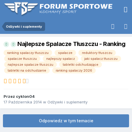
Odżywki i suplementy
Najlepsze Spalacze Tłuszczu - Ranking
ranking spalaczy tłuszczu
spalacze
reduktory tłuszczu
spalacze tłuszczu
najlepszy spalacz
jaki spalacz tłuszczu
najlepsze spalacze tłuszczu
tabletki odchudzające
tabletki na odchudzanie
ranking spalaczy 2026
Przez
cyklon04
17 Października 2014
w
Odżywki i suplementy
Odpowiedz w tym temacie