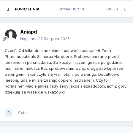
POPRZEDNIA
Strona 118 z 118
DALEJ
Aniapd
Napisano
17 Sierpnia 2025
Cześć, Od
kilku dni zaczęłam stosować spalacz Hi-Tech
Pharmaceuticals Stimerex Hardcore. Próbowałam rano przed
jedzeniem i po śniadaniu. Za każdym r
azem gdzieś po godzinie
mam silne mdłości. Raz spróbowałam wziąć drugą dawkę przed
treningiem i skończyło się wymiotami po treningu. Dodatkowo
nie
śpię, udaje mi się zasnąć dopiero nad ranem. Czy to
normalne? Macie jakieś rady żeby jakoś się
zaadoptować? Z góry
dziękuję za wszelkie wskazówki
Cytuj