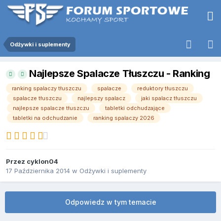
Odżywki i suplementy
Najlepsze Spalacze Tłuszczu - Ranking
ranking spalaczy tłuszczu
spalacze
reduktory tłuszczu
spalacze tłuszczu
najlepszy spalacz
jaki spalacz tłuszczu
najlepsze spalacze tłuszczu
tabletki odchudzające
tabletki na odchudzanie
ranking spalaczy 2026
Przez
cyklon04
17 Października 2014
w
Odżywki i suplementy
Odpowiedz w tym temacie