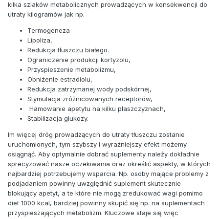
kilka szlaków metabolicznych prowadzących w konsekwencji do
utraty kilogramów jak np.
Termogeneza
Lipoliza,
Redukcja tłuszczu białego.
Ograniczenie produkcji kortyzolu,
Przyspieszenie metabolizmu,
Obniżenie estradiolu,
Redukcja zatrzymanej wody podskórnej,
Stymulacja zróżnicowanych receptorów,
Hamowanie apetytu na kilku płaszczyznach,
Stabilizacja glukozy.
Im więcej dróg prowadzących do utraty tłuszczu zostanie
uruchomionych, tym szybszy i wyraźniejszy efekt możemy
osiągnąć. Aby optymalnie dobrać suplementy należy dokładnie
sprecyzować nasze oczekiwania oraz określić aspekty, w których
najbardziej potrzebujemy wsparcia. Np. osoby mające problemy z
podjadaniem powinny uwzględnić suplement skutecznie
blokujący apetyt, a te które nie mogą zredukować wagi pomimo
diet 1000 kcal, bardziej powinny skupić się np. na suplementach
przyspieszających metabolizm. Kluczowe staje się więc