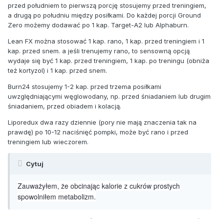
przed południem to pierwszą porcję stosujemy przed treningiem,
a drugą po południu między posiłkami. Do każdej porcji Ground
Zero możemy dodawać po 1 kap. Target-A2 lub Alphaburn.
Lean FX można stosować 1 kap. rano, 1 kap. przed treningiem i 1
kap. przed snem. a jeśli trenujemy rano, to sensowną opcją
wydaje się być 1 kap. przed treningiem, 1 kap. po treningu (obniża
też kortyzol) i 1 kap. przed snem.
Burn24 stosujemy 1-2 kap. przed trzema posiłkami
uwzględniającymi węglowodany, np. przed śniadaniem lub drugim
śniadaniem, przed obiadem i kolacją.
Liporedux dwa razy dziennie (pory nie mają znaczenia tak na
prawdę) po 10-12 naciśnięć pompki, może być rano i przed
treningiem lub wieczorem.
Cytuj
Zauważyłem, że obcinając kalorie z cukrów prostych
spowolniłem metabolizm.