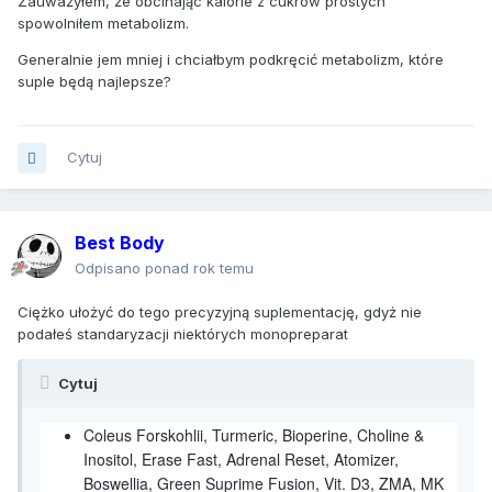
Zauważyłem, że obcinając kalorie z cukrów prostych
spowolniłem metabolizm.
Generalnie jem mniej i chciałbym podkręcić metabolizm, które
suple będą najlepsze?
Cytuj
Best Body
Odpisano ponad rok temu
Ciężko ułożyć do tego precyzyjną suplementację, gdyż nie
podałeś standaryzacji niektórych monopreparat
Cytuj
Coleus Forskohlii, Turmeric, Bioperine, Choline &
Inositol, Erase Fast, Adrenal Reset, Atomizer,
Boswellia, Green Suprime Fusion, Vit. D3, ZMA, MK