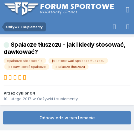
Odżywki i suplementy
Spalacze tłuszczu - jak i kiedy stosować,
dawkować?
spalacze stosowanie
jak stosować spalacze tłuszczu
jak dawkować spalacze
spalacze tłuszczu
Przez
cyklon04
10 Lutego 2017
w
Odżywki i suplementy
Odpowiedz w tym temacie