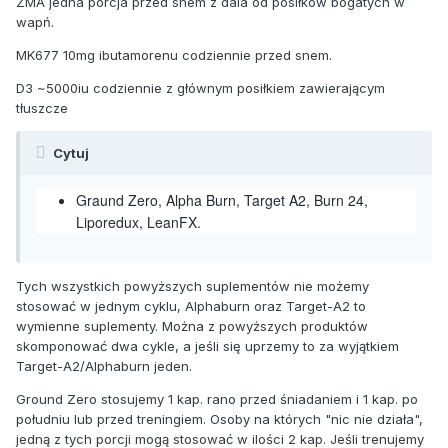
ZMA jedna porcja przed snem z dala od posiłków bogatych w
wapń.
MK677 10mg ibutamorenu codziennie przed snem.
D3 ~5000iu codziennie z głównym posiłkiem zawierającym
tłuszcze
Cytuj
Graund Zero, Alpha Burn, Target A2, Burn 24,
Liporedux, LeanFX.
Tych wszystkich powyższych suplementów nie możemy
stosować w jednym cyklu, Alphaburn oraz Target-A2 to
wymienne suplementy. Można z powyższych produktów
skomponować dwa cykle, a jeśli się uprzemy to za wyjątkiem
Target-A2/Alphaburn jeden.
Ground Zero stosujemy 1 kap. rano przed śniadaniem i 1 kap. po
południu lub przed treningiem. Osoby na których "nic nie działa",
jedną z tych porcji mogą stosować w ilości 2 kap. Jeśli trenujemy