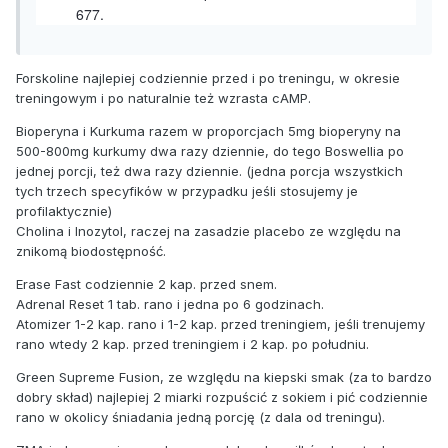
677.
Forskoline najlepiej codziennie przed i po treningu, w okresie
treningowym i po naturalnie też wzrasta cAMP.
Bioperyna i Kurkuma razem w proporcjach 5mg bioperyny na
500-800mg kurkumy dwa razy dziennie, do tego Boswellia po
jednej porcji, też dwa razy dziennie. (jedna porcja wszystkich
tych trzech specyfików w przypadku jeśli stosujemy je
profilaktycznie)
Cholina i Inozytol, raczej na zasadzie placebo ze względu na
znikomą biodostępność.
Erase Fast codziennie 2 kap. przed snem.
Adrenal Reset 1 tab. rano i jedna po 6 godzinach.
Atomizer 1-2 kap. rano i 1-2 kap. przed treningiem, jeśli trenujemy
rano wtedy 2 kap. przed treningiem i 2 kap. po południu.
Green Supreme Fusion, ze względu na kiepski smak (za to bardzo
dobry skład) najlepiej 2 miarki rozpuścić z sokiem i pić codziennie
rano w okolicy śniadania jedną porcję (z dala od treningu).