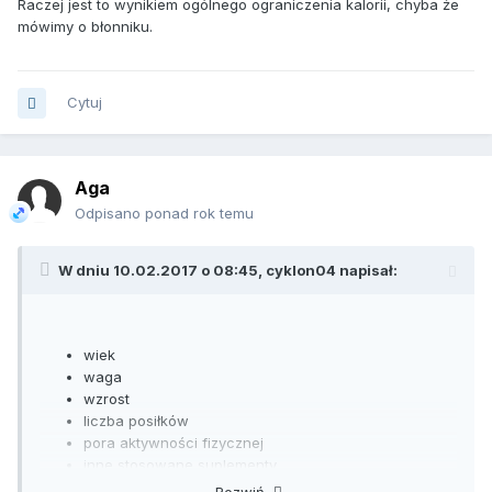
Raczej jest to wynikiem ogólnego ograniczenia kalorii, chyba że
mówimy o błonniku.
Cytuj
Aga
Odpisano ponad rok temu
W dniu 10.02.2017 o 08:45,
cyklon04
napisał:
wiek
waga
wzrost
liczba posiłków
pora aktywności fizycznej
inne stosowane suplementy
stosowane dotychczas spalacze tłuszczu
Rozwiń