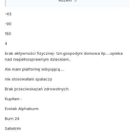
przeciwwskazania zdrowotne
-43
-90
160
4
brak aktywności fizycznej- tzn.gospodyni domowa itp.....opieka
nad niepełnosprawnym dzieckiem..
Ale mam platformę wibyującą.....
nie stosowałam spalaczy
Brak przeciwskazań zdrowotnych.
Kupiłam :
Evolab Alphaburm
Burn 24
Satietrim