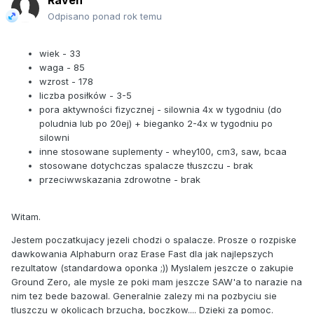
Raven
Odpisano ponad rok temu
wiek - 33
waga - 85
wzrost - 178
liczba posiłków - 3-5
pora aktywności fizycznej - silownia 4x w tygodniu (do
poludnia lub po 20ej) + bieganko 2-4x w tygodniu po
silowni
inne stosowane suplementy - whey100, cm3, saw, bcaa
stosowane dotychczas spalacze tłuszczu - brak
przeciwwskazania zdrowotne - brak
Witam.
Jestem poczatkujacy jezeli chodzi o spalacze. Prosze o rozpiske
dawkowania Alphaburn oraz Erase Fast dla jak najlepszych
rezultatow (standardowa oponka ;)) Myslalem jeszcze o zakupie
Ground Zero, ale mysle ze poki mam jeszcze SAW'a to narazie na
nim tez bede bazowal. Generalnie zalezy mi na pozbyciu sie
tluszczu w okolicach brzucha, boczkow.... Dzieki za pomoc.