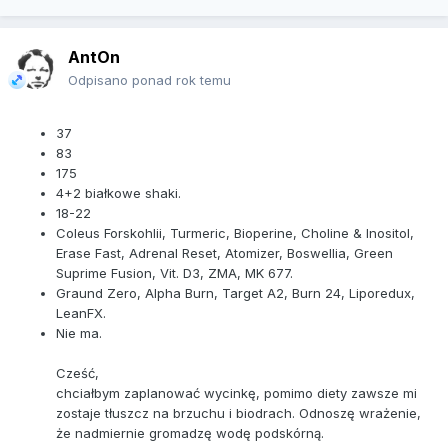
AntOn
Odpisano ponad rok temu
37
83
175
4+2 białkowe shaki.
18-22
Coleus Forskohlii, Turmeric, Bioperine, Choline & Inositol,
Erase Fast, Adrenal Reset, Atomizer, Boswellia, Green
Suprime Fusion, Vit. D3, ZMA, MK 677.
Graund Zero, Alpha Burn, Target A2, Burn 24, Liporedux,
LeanFX.
Nie ma.
Cześć,
chciałbym zaplanować wycinkę, pomimo diety zawsze mi
zostaje tłuszcz na brzuchu i biodrach. Odnoszę wrażenie,
że nadmiernie gromadzę wodę podskórną.