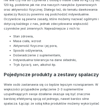
nie wie czy ma do czynienia z osobą o masie ciała 60 kg czy też
120 kg, podobnie jak nie zna naszych nawyków żywieniowych
oraz aktywności fizycznej. Dlatego też, do tematu dawkowania
spalaczy tłuszczu powinno się podchodzić indywidualnie.
Oczywiście są pewne zasady, które możemy nazwać ogólnymi i
dotyczą każdego z nas, jednak zdecydowana większość
czynników jest zmiennych. Najważniejsze z nich to:
Stan zdrowia,
Masa ciała, wzrost
Aktywność fizyczna i jej pora,
Sposób odżywiania,
Doświadczenie z suplementami,
Indywidualna tolerancja na dane składniki,
Tryb życia tj. sen, alkohol itp.
Pojedyncze produkty a zestawy spalaczy
Wiele osób zastanawia się co będzie lepszym rozwiązaniem. W
większości przypadków połączenie 2-3 suplementów
uzupełniających swoje działanie okazuje się być znacznie
bardziej efektywną opcją od jednego, nawet bardzo silne
spalacza. Łącząc ze sobą kilka produktów możemy wykorzystać