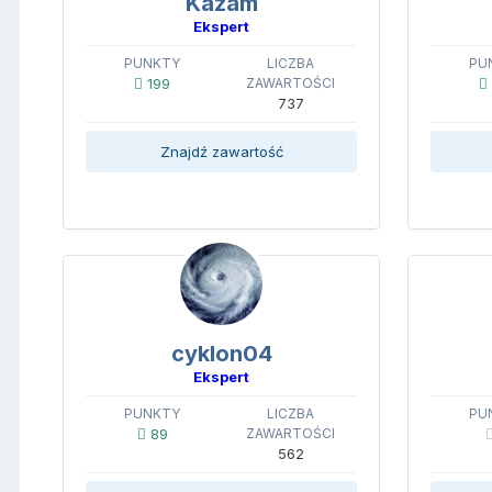
Kazam
Ekspert
PUNKTY
LICZBA
PU
199
ZAWARTOŚCI
737
Znajdź zawartość
cyklon04
Ekspert
PUNKTY
LICZBA
PU
89
ZAWARTOŚCI
562