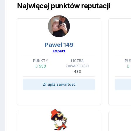
Najwięcej punktów reputacji
Paweł 149
Expert
PUNKTY
LICZBA
PU
553
ZAWARTOŚCI
433
Znajdź zawartość