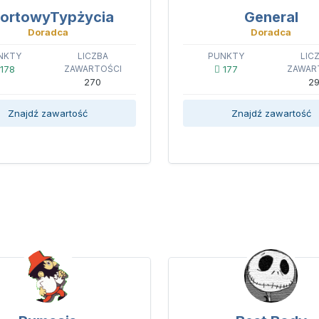
ortowyTypżycia
General
Doradca
Doradca
NKTY
LICZBA
PUNKTY
LIC
178
ZAWARTOŚCI
177
ZAWAR
270
29
Znajdź zawartość
Znajdź zawartość