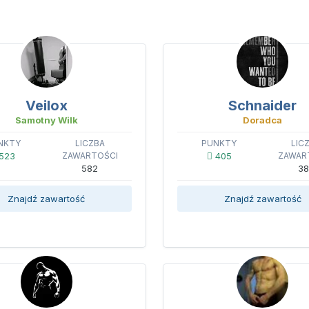
Veilox
Schnaider
Samotny Wilk
Doradca
NKTY
LICZBA
PUNKTY
LIC
523
ZAWARTOŚCI
405
ZAWAR
582
38
Znajdź zawartość
Znajdź zawartość