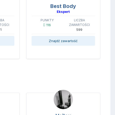
Best Body
Ekspert
ZBA
PUNKTY
LICZBA
TOŚCI
116
ZAWARTOŚCI
1
599
Znajdź zawartość