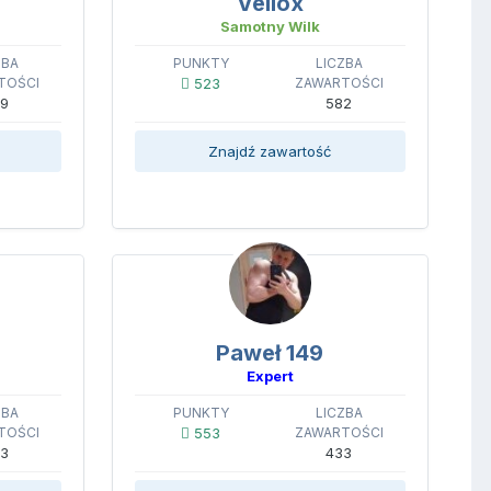
Veilox
Samotny Wilk
ZBA
PUNKTY
LICZBA
TOŚCI
523
ZAWARTOŚCI
9
582
Znajdź zawartość
Paweł 149
Expert
ZBA
PUNKTY
LICZBA
TOŚCI
553
ZAWARTOŚCI
3
433