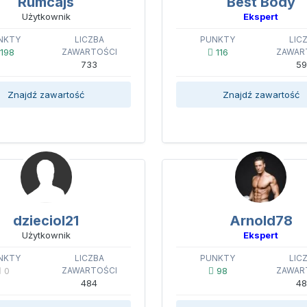
Rumcajs
Best Body
Użytkownik
Ekspert
NKTY
LICZBA
PUNKTY
LIC
198
ZAWARTOŚCI
116
ZAWAR
733
59
Znajdź zawartość
Znajdź zawartość
dzieciol21
Arnold78
Użytkownik
Ekspert
NKTY
LICZBA
PUNKTY
LIC
0
ZAWARTOŚCI
98
ZAWAR
484
48