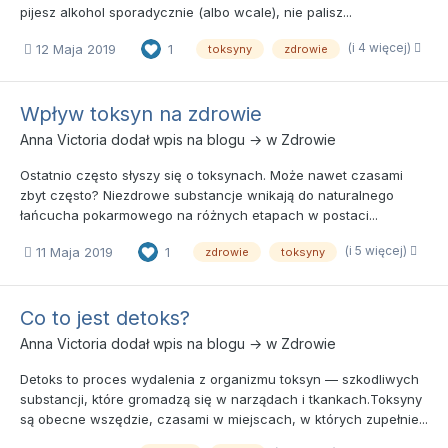
pijesz alkohol sporadycznie (albo wcale), nie palisz...
(i 4 więcej)
12 Maja 2019
1
toksyny
zdrowie
Wpływ toksyn na zdrowie
Anna Victoria
dodał wpis na blogu → w
Zdrowie
Ostatnio często słyszy się o toksynach. Może nawet czasami
zbyt często? Niezdrowe substancje wnikają do naturalnego
łańcucha pokarmowego na różnych etapach w postaci...
(i 5 więcej)
11 Maja 2019
1
zdrowie
toksyny
Co to jest detoks?
Anna Victoria
dodał wpis na blogu → w
Zdrowie
Detoks to proces wydalenia z organizmu toksyn — szkodliwych
substancji, które gromadzą się w narządach i tkankach.Toksyny
są obecne wszędzie, czasami w miejscach, w których zupełnie...