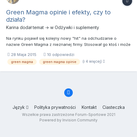
Green Magma opinie i efekty, czy to
działa?
Karina
dodał temat → w
Odżywki i suplementy
Na rynku pojawił się kolejny nowy "hit" na odchudzanie o
nazwie Green Magma z nieznanej firmy. Stosował go ktoś i może
sie wypowiedzieć co do jego skuteczności? Macie jakieś opinie
28 Maja 2015
10 odpowiedzi
nie spreparowane przez producenta? Z tego co wiem w
(i 4 więcej)
green magma
green magma opinie
składzie jest kilka witaminek i młody jęczmień stanowiący
główny...
Język
Polityka prywatności
Kontakt
Ciasteczka
Wszelkie prawa zastrzeżone Forum-Sportowe 2021
Powered by Invision Community