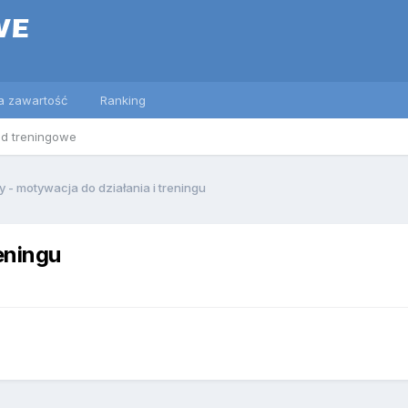
a zawartość
Ranking
ed treningowe
y - motywacja do działania i treningu
eningu