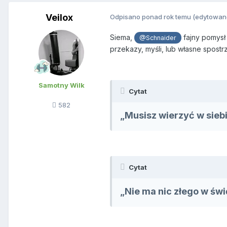
Veilox
Odpisano ponad rok temu
(edytowan
Siema,
fajny pomysł
@Schnaider
przekazy, myśli, lub własne spostr
Samotny Wilk
Cytat
582
„Musisz wierzyć w siebi
Cytat
„Nie ma nic złego w świ