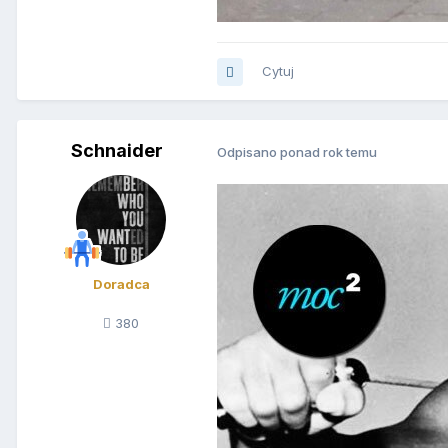
Cytuj
Schnaider
Odpisano ponad rok temu
Doradca
380