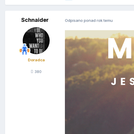
Schnaider
Odpisano ponad rok temu
Doradca
380