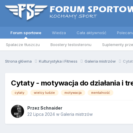
Forum sportowe
Wiedza
Cała aktywność
Polecan
Spalacze tłuszczu
Boostery testosteronu
Suplementy prz
Strona główna
Kulturystyka i Fitness
Galeria mistrzów
Cytat
Cytaty - motywacja do działania i tr
cytaty
wielcy ludzie
motywacja
mentalność
Przez
Schnaider
22 Lipca 2024
w
Galeria mistrzów