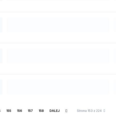
4
155
156
157
158
DALEJ
Strona 153 z 224