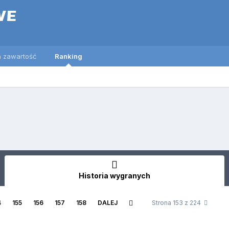
 zawartość
Ranking
Historia wygranych
4
155
156
157
158
DALEJ
Strona 153 z 224