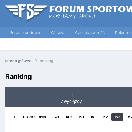
Forum sportowe
Wiedza
Cała aktywność
Polecana
Strona główna
Ranking
Ranking
Zwycięzcy
POPRZEDNIA
148
149
150
151
152
153
15