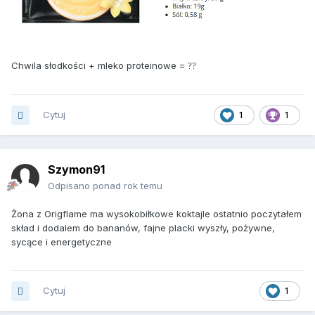
Chwila słodkości + mleko proteinowe =
?
?
Cytuj
1
1
Szymon91
Odpisano ponad rok temu
Żona z Origflame ma wysokobiłkowe koktajle ostatnio poczytałem
skład i dodalem do bananów, fajne placki wyszły, pożywne,
sycące i energetyczne
Cytuj
1