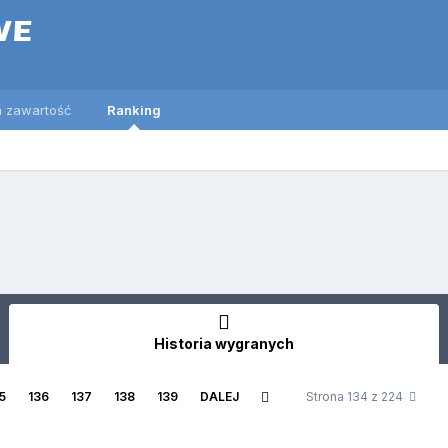
 zawartość
Ranking
Historia wygranych
5
136
137
138
139
DALEJ
Strona 134 z 224