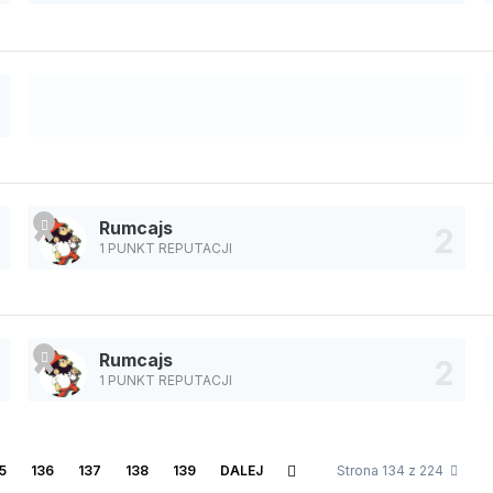
Rumcajs
1 PUNKT REPUTACJI
Rumcajs
1 PUNKT REPUTACJI
5
136
137
138
139
DALEJ
Strona 134 z 224