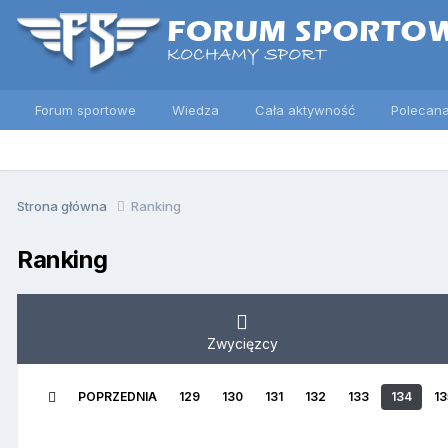
Forum sportowe
Wiedza
Cała aktywność
Polecana
Strona główna
Ranking
Ranking
Zwycięzcy
POPRZEDNIA
129
130
131
132
133
134
13