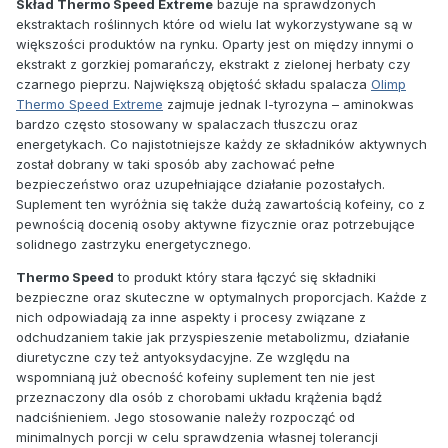
Skład Thermo Speed Extreme
bazuje na sprawdzonych
ekstraktach roślinnych które od wielu lat wykorzystywane są w
większości produktów na rynku. Oparty jest on między innymi o
ekstrakt z gorzkiej pomarańczy, ekstrakt z zielonej herbaty czy
czarnego pieprzu. Największą objętość składu spalacza
Olimp
Thermo Speed Extreme
zajmuje jednak l-tyrozyna – aminokwas
bardzo często stosowany w spalaczach tłuszczu oraz
energetykach. Co najistotniejsze każdy ze składników aktywnych
został dobrany w taki sposób aby zachować pełne
bezpieczeństwo oraz uzupełniające działanie pozostałych.
Suplement ten wyróżnia się także dużą zawartością kofeiny, co z
pewnością docenią osoby aktywne fizycznie oraz potrzebujące
solidnego zastrzyku energetycznego.
Thermo Speed
to produkt który stara łączyć się składniki
bezpieczne oraz skuteczne w optymalnych proporcjach. Każde z
nich odpowiadają za inne aspekty i procesy związane z
odchudzaniem takie jak przyspieszenie metabolizmu, działanie
diuretyczne czy też antyoksydacyjne. Ze względu na
wspomnianą już obecność kofeiny suplement ten nie jest
przeznaczony dla osób z chorobami układu krążenia bądź
nadciśnieniem. Jego stosowanie należy rozpocząć od
minimalnych porcji w celu sprawdzenia własnej tolerancji