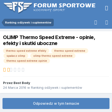
Ranking odżywek i suplementów
OLIMP Thermo Speed Extreme - opinie,
efekty i skutki uboczne
thermo speed extreme efekty
thermo speed extreme
spalacz olimp
olimp thermo speed extreme
thermo speed extreme opinie
Przez
Best Body
24 Marca 2016
w
Ranking odżywek i suplementów
Odpowiedz w tym temacie