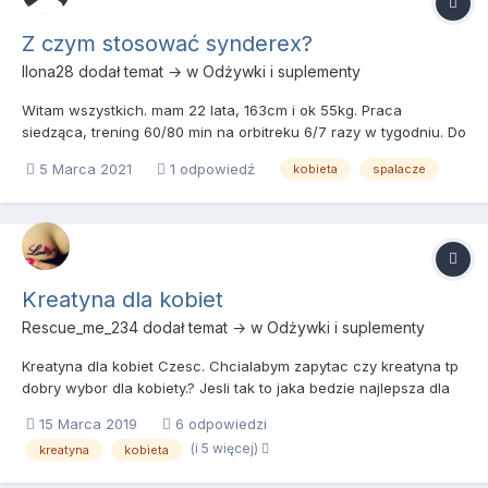
Z czym stosować synderex?
Ilona28
dodał temat → w
Odżywki i suplementy
Witam wszystkich. mam 22 lata, 163cm i ok 55kg. Praca
siedząca, trening 60/80 min na orbitreku 6/7 razy w tygodniu. Do
ten pory stosowałam ThermoSpeed Hardcore 2 razy dziennie.
5 Marca 2021
1 odpowiedź
kobieta
spalacze
Podczas treningu pocę się dość ładnie jednak pobudzenie mnie
nie zadowala. chciałabym przerzucić się na coś mocn...
Kreatyna dla kobiet
Rescue_me_234
dodał temat → w
Odżywki i suplementy
Kreatyna dla kobiet Czesc. Chcialabym zapytac czy kreatyna tp
dobry wybor dla kobiety.? Jesli tak to jaka bedzie najlepsza dla
kobiet? Kiedy, ile i jak stosować? Przy okazji jakie aminokwasy
15 Marca 2019
6 odpowiedzi
polecacie? Aby sklad byl dobry ale tez aminokwasy byly w
(i 5 więcej)
kreatyna
kobieta
dobrej cenie.