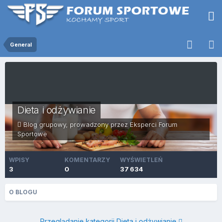
General
Dieta i odżywianie
Blog grupowy, prowadzony przez Eksperci Forum
Sportowe
WPISY
KOMENTARZY
WYŚWIETLEŃ
3
0
37 634
O BLOGU
Przeglądanie kategorii Dieta i odżywianie