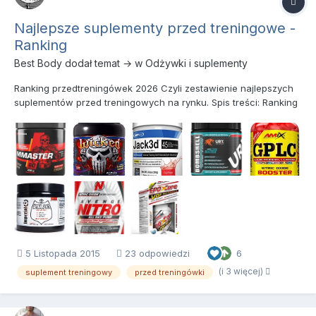
Najlepsze suplementy przed treningowe -
Ranking
Best Body
dodał temat → w
Odżywki i suplementy
Ranking przedtreningówek 2026 Czyli zestawienie najlepszych
suplementów przed treningowych na rynku. Spis treści: Ranking
przedtreningówek 2026 Co to są przed treningówki (suplementy
przed treningowe)? Podział suplementów przed treningowych
Najlepsze klasyczn...
5 Listopada 2015
23 odpowiedzi
6
(i 3 więcej)
suplement treningowy
przed treningówki