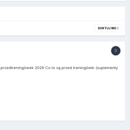
SORTUJ WG
g przedtreningówek 2026 Co to są przed treningówki (suplementy