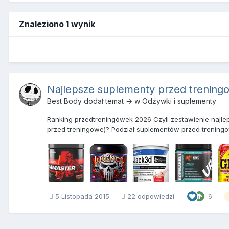
Znaleziono 1 wynik
Najlepsze suplementy przed trening
Best Body
dodał temat → w
Odżywki i suplementy
Ranking przedtreningówek 2026 Czyli zestawienie najle
przed treningowe)? Podział suplementów przed treningo
5 Listopada 2015
22 odpowiedzi
6