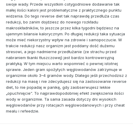
swoje wady. Przede wszystkim cotygodniowe dodawanie tak
małej ilości kalorii jest problematyczne z praktycznego punktu
widzenia. Do tego reverse diet tak naprawdę przedłuża czas
redukcji, bo zanim dojdziesz do nowego rozkładu
makroskładników, to jeszcze przez kilka tygodni będziesz na
ujemnym bilansie kalorycznym. Po długiej redukcji taka sytuacja
może mieć niekorzystny wpływ na zdrowie i samopoczucie. W
trakcie redukcji nasz organizm jest poddany dość dużemu
stresowi, a jego nadmierne przedłużanie (ze strachu przed
nabraniem tkanki tłuszczowej) jest bardzo kontrowersyjną
praktyką. W tym miejscu warto wspomnieć o pewnej istotnej
sprawie. Jeden gram spożytych węglowodanów zatrzymuje w
organizmie około 3–4 gramów wody. Dlatego jeśli przechodzisz z
redukcji na masę i nie zdecydujesz się na zastosowanie reverse
diet, to nie popadaj w panikę, gdy zaobserwujesz lekkie
„opuchnięcie”. To najprawdopodobniej efekt zwiększenia ilości
wody w organizmie. Ta sama zasada dotyczy dni wysokich
węglowodanów przy rotacjach węglowodanowych i przy cheat
mealu i refeedzie.