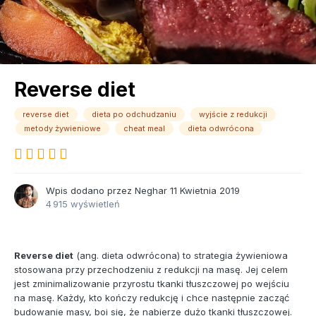
Reverse diet
reverse diet
dieta po odchudzaniu
wyjście z redukcji
metody żywieniowe
cheat meal
dieta odwrócona
Wpis dodano przez
Neghar
11 Kwietnia 2019
4 915 wyświetleń
Reverse diet
(ang. dieta odwrócona) to strategia żywieniowa
stosowana przy przechodzeniu z redukcji na masę. Jej celem
jest zminimalizowanie przyrostu tkanki tłuszczowej po wejściu
na masę. Każdy, kto kończy redukcję i chce następnie zacząć
budowanie masy, boi się, że nabierze dużo tkanki tłuszczowej.