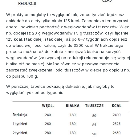
W praktyce mogłoby to wyglądać tak, że co tydzień będziesz
dokładać do diety tylko około 125 kcal. Zasadniczo ten przyrost
energii powinien pochodzić z węglowodanów i tłuszczów. Więc
np. dodajesz 20 g węglowodanów i 5 g tłuszczów, czyli łącznie
125 kcal. I tak dalej, i tak dalej, aż po 6–7 tygodniach dojdziesz
do właściwej ilości kalorii, czyli do 3200 kcal. W trakcie tego
procesu można też delikatnie zmniejszać białko na korzyść
węglowodanów (zazwyczaj na redukcji rekomenduje się więcej
białka niż na masie). Można również w pewnym momencie
zaprzestać zwiększenia ilości tłuszczów w diecie po dojściu np.
do pułapu 100 g.
W poniższej tabelce pokazuję dokładnie, jak mogłoby to
wyglądać tydzień po tygodniu.