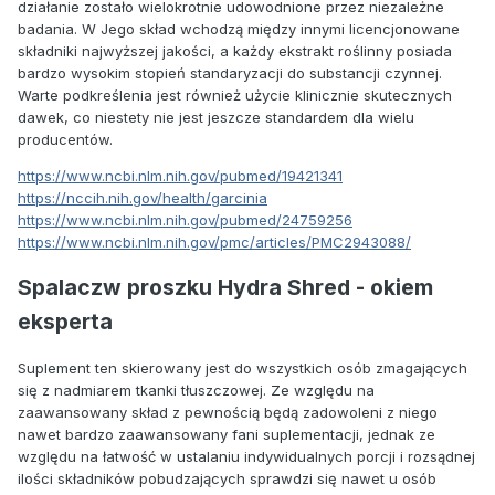
działanie zostało wielokrotnie udowodnione przez niezależne
badania. W Jego skład wchodzą między innymi licencjonowane
składniki najwyższej jakości, a każdy ekstrakt roślinny posiada
bardzo wysokim stopień standaryzacji do substancji czynnej.
Warte podkreślenia jest również użycie klinicznie skutecznych
dawek, co niestety nie jest jeszcze standardem dla wielu
producentów.
https://www.ncbi.nlm.nih.gov/pubmed/19421341
https://nccih.nih.gov/health/garcinia
https://www.ncbi.nlm.nih.gov/pubmed/24759256
https://www.ncbi.nlm.nih.gov/pmc/articles/PMC2943088/
Spalaczw proszku Hydra Shred - okiem
eksperta
Suplement ten skierowany jest do wszystkich osób zmagających
się z nadmiarem tkanki tłuszczowej. Ze względu na
zaawansowany skład z pewnością będą zadowoleni z niego
nawet bardzo zaawansowany fani suplementacji, jednak ze
względu na łatwość w ustalaniu indywidualnych porcji i rozsądnej
ilości składników pobudzających sprawdzi się nawet u osób