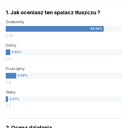
1. Jak oceniasz ten spalacz tłuszczu ?
Znakomity
74
Dobry
4
Przeciętny
8
Słaby
2
2. Ocena działania