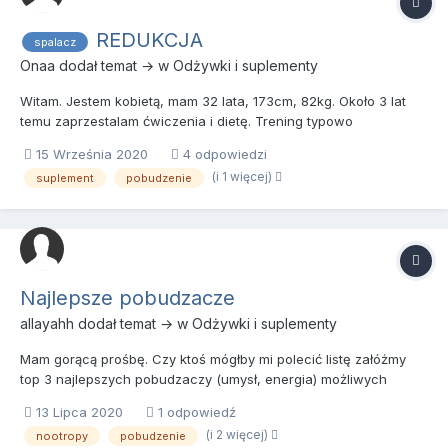
REDUKCJA
spalacz
Onaa
dodał temat → w
Odżywki i suplementy
Witam. Jestem kobietą, mam 32 lata, 173cm, 82kg. Około 3 lat
temu zaprzestalam ćwiczenia i dietę. Trening typowo
kulturystyczny. Zeszlam wtedy z 67kg na 59kg. Fat był niski.
15 Września 2020
4 odpowiedzi
Niestety obecnie przybrałam na wadze 23kg. Wspomagalam się
(i 1 więcej)
suplement
pobudzenie
wtedy do Cardio spalaczem T3 majacym w składzie kofeine,
efedryne....
Najlepsze pobudzacze
allayahh
dodał temat → w
Odżywki i suplementy
Mam gorącą prośbę. Czy ktoś mógłby mi polecić listę załóżmy
top 3 najlepszych pobudzaczy (umysł, energia) możliwych
obecnie do zakupu. Bardzo dużo pracuje i niezmiernie by mi to
13 Lipca 2020
1 odpowiedź
było pomocne z góry serdecznie dziękuję
(i 2 więcej)
nootropy
pobudzenie