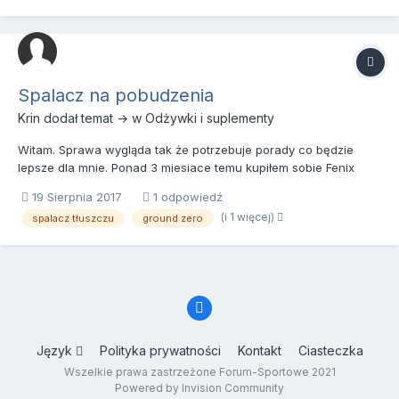
Spalacz na pobudzenia
Krin
dodał temat → w
Odżywki i suplementy
Witam. Sprawa wygląda tak że potrzebuje porady co będzie
lepsze dla mnie. Ponad 3 miesiace temu kupiłem sobie Fenix
Ground Zero i bylem z niego mega zadowolony był po prostu
19 Sierpnia 2017
1 odpowiedź
idealny dał mi to czego potrzebowałem: potliwość tylko na
(i 1 więcej)
spalacz tłuszczu
ground zero
treningu, delikatnie chamuje łaknienie, i to co było mega...
Język
Polityka prywatności
Kontakt
Ciasteczka
Wszelkie prawa zastrzeżone Forum-Sportowe 2021
Powered by Invision Community