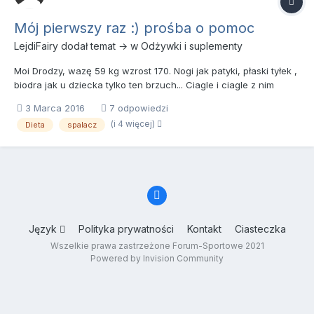
Mój pierwszy raz :) prośba o pomoc
LejdiFairy
dodał temat → w
Odżywki i suplementy
Moi Drodzy, wazę 59 kg wzrost 170. Nogi jak patyki, płaski tyłek ,
biodra jak u dziecka tylko ten brzuch... Ciagle i ciagle z nim
walczę. Przypadkowo tu do Was trafiłam, poczytałam i chce
3 Marca 2016
7 odpowiedzi
spozywac superburn plus target A2. Przeszłam wlasnie na
(i 4 więcej)
Dieta
spalacz
catering dietetyczny 1000 kalorii ( 5 posiłków), trzy ra...
Język
Polityka prywatności
Kontakt
Ciasteczka
Wszelkie prawa zastrzeżone Forum-Sportowe 2021
Powered by Invision Community