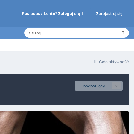
Zarejestruj się
Posiadasz konto? Zaloguj się
Cała aktywność
Obserwujący
0