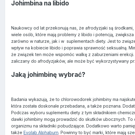
Johimbina na libido
Naukowcy od lat przekonują nas, że afrodyzjaki są środkami
wiele osób, które mają problemy z libido i potencją, zwiększa
zarówno w naturze, jak i w
suplementach diety. Jest to związ
wpływ na kobiecie libido i poprawia sprawność seksualną. 
że związek ten może wspomóc walkę z zaburzeniami erekcji. Z
zaliczany do afrodyzjaków, ale może być wykorzystywany prz
Jaką johimbinę wybrać?
Badania wykazują, że to chlorowodorek johimbiny ma najskutecz
która została doskonale przebadana, a także poznana. Dodatk
Podczas wyboru suplementu diety z tym składnikiem chemicz
dawki johimbiny mogą prowadzić do skutków ubocznych. To czy
organizmu na składniki pobudzające. Dodatkowo warto pamię
także
Evolab Alphaburn
. Powinny to być marki, które mają sz