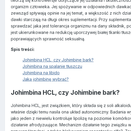
tworzą się kontrowersje dotyczące jej działania i skutecznoś
organizm człowieka. Jej spożywanie w odpowiednich dawkach,
zewsząd spływają opinie na jej temat, a większość z nich dzi
dawki starczają na długi okres suplementacji. Przy suplement
sprawdzać jaka jest tolerancja organizmu na dany składnik, p
jest ukierunkowane na redukcję uporczywej białej tkanki tłusz
poprawiających sprawność seksualną.
Spis treści:
Johimbina HCL, czy Johimbine bark?
Johimbina na spalanie tłuszczu
Johimbina na libido
Jaką johimbinę wybrać?
Johimbina HCL, czy Johimbine bark?
Johimbina HCL, jest związkiem, który składa się z soli alkal
właśnie dzięki temu nasila ona układ autonomiczny. Badania w
jako jeden z niewielu kontroluje lipolizę na poziomie komórko
działanie afrodyzuujące. Mechanizm działanie tego związku 