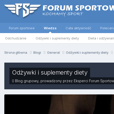
Forum sportowe
Wiedza
Cała aktywność
Polecan
Odchudzanie
Odżywki i suplementy diety
Dieta i odżywian
Strona główna
Blogi
General
Odżywki i suplementy diety
Odżywki i suplementy diety
Blog grupowy, prowadzony przez Eksperci Forum Sporto