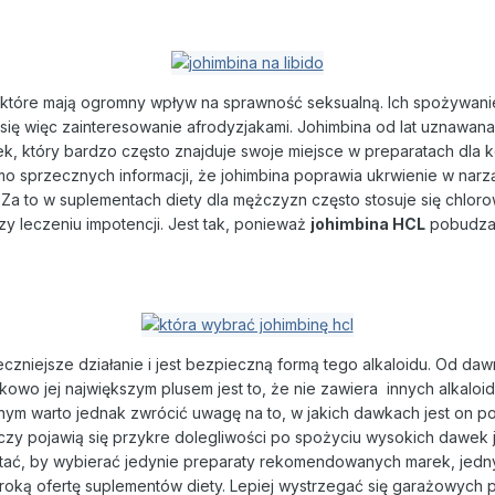
, które mają ogromny wpływ na sprawność seksualną. Ich spożywanie
 się więc zainteresowanie afrodyzjakami. Johimbina od lat uznawana
ek, który bardzo często znajduje swoje miejsce w preparatach dla 
Mimo sprzecznych informacji, że johimbina poprawia ukrwienie w n
a to w suplementach diety dla mężczyzn często stosuje się chloro
y leczeniu impotencji. Jest tak, ponieważ
johimbina HCL
pobudza 
niejsze działanie i jest bezpieczną formą tego alkaloidu. Od dawna
owo jej największym plusem jest to, że nie zawiera
innych alkaloi
nym warto jednak zwrócić uwagę na to, w jakich dawkach jest on
 pojawią się przykre dolegliwości po spożyciu wysokich dawek joh
tać, by wybierać jedynie preparaty rekomendowanych marek, jedn
eroką ofertę suplementów diety. Lepiej wystrzegać się garażowych 