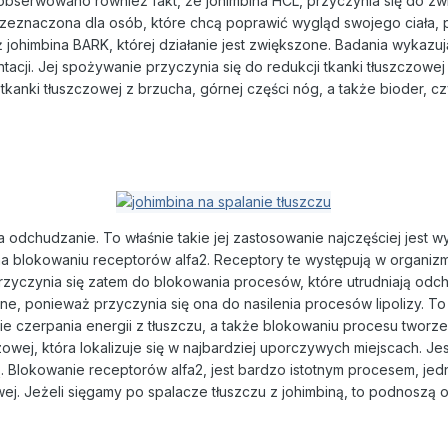
bserwowano również fakt, że johimbina HCL, przyczynia się do zwię
rzeznaczona dla osób, które chcą poprawić wygląd swojego ciała, 
ż johimbina BARK, której działanie jest zwiększone. Badania wykazuj
entacji. Jej spożywanie przyczynia się do redukcji tkanki tłuszczow
 tkanki tłuszczowej z brzucha, górnej części nóg, a także bioder, cz
a odchudzanie. To właśnie takie jej zastosowanie najczęściej jest
na blokowaniu receptorów alfa2. Receptory te występują w organizm
 przyczynia się zatem do blokowania procesów, które utrudniają od
jne, ponieważ przyczynia się ona do nasilenia procesów lipolizy. T
ie czerpania energii z tłuszczu, a także blokowaniu procesu tworze
wej, która lokalizuje się w najbardziej uporczywych miejscach. Jes
ą. Blokowanie receptorów alfa2, jest bardzo istotnym procesem, je
j. Jeżeli sięgamy po spalacze tłuszczu z johimbiną, to podnoszą o