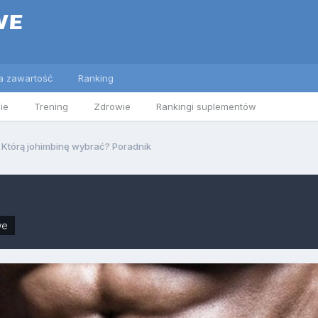
a zawartość
Ranking
ie
Trening
Zdrowie
Rankingi suplementów
Którą johimbinę wybrać? Poradnik
we