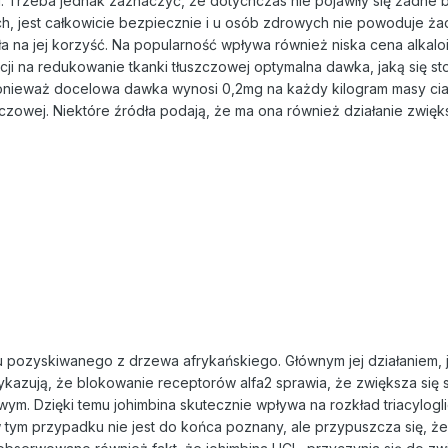
ci. Trzeba jednak zaznaczyć, że dotychczas nie pojawiły się żadne
 jest całkowicie bezpiecznie i u osób zdrowych nie powoduje żadn
ała na jej korzyść. Na popularność wpływa również niska cena alkalo
acji na redukowanie tkanki tłuszczowej optymalna dawka, jaką się s
onieważ docelowa dawka wynosi 0,2mg na każdy kilogram masy ciała. N
czowej. Niektóre źródła podają, że ma ona również działanie zwiększ
oidu pozyskiwanego z drzewa afrykańskiego. Głównym jej działaniem
ykazują, że blokowanie receptorów alfa2 sprawia, że zwiększa się 
wym. Dzięki temu johimbina skutecznie wpływa na rozkład triacylogli
w tym przypadku nie jest do końca poznany, ale przypuszcza się, 