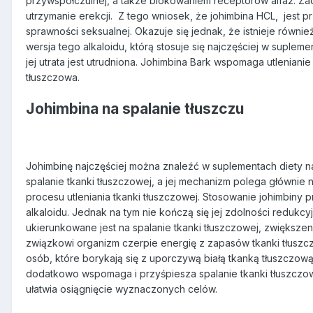
przywspółczulnej, a także blokowaniem receptorów alfa2. Zao
utrzymanie erekcji.
Z tego wniosek, że johimbina HCL,
jest p
sprawności seksualnej. Okazuje się jednak, że istnieje równie
wersja tego alkaloidu, którą stosuje się najczęściej w suplem
jej utrata jest utrudniona. Johimbina Bark wspomaga utlenianie
tłuszczowa.
Johimbina na spalanie tłuszczu
Johimbinę najczęściej można znaleźć w suplementach diety n
spalanie tkanki tłuszczowej, a jej mechanizm polega głównie 
procesu utleniania tkanki tłuszczowej. Stosowanie johimbiny
alkaloidu. Jednak na tym nie kończą się jej zdolności redukcy
ukierunkowane jest na spalanie tkanki tłuszczowej, zwiększen
związkowi organizm czerpie energię z zapasów tkanki tłuszczo
osób, które borykają się z uporczywą białą tkanką tłuszczow
dodatkowo wspomaga i przyśpiesza spalanie tkanki tłuszczowe
ułatwia osiągnięcie wyznaczonych celów.