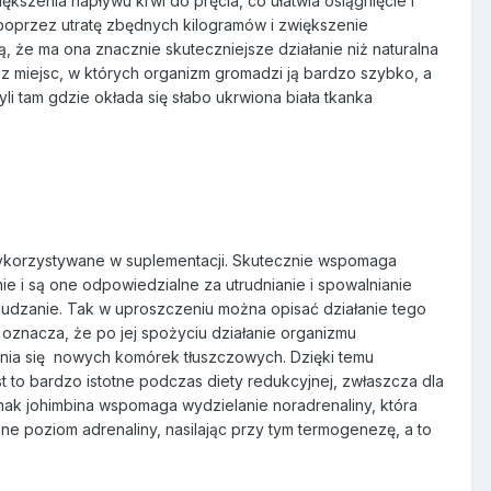
kszenia napływu krwi do pręcia, co ułatwia osiągnięcie i
poprzez utratę zbędnych kilogramów i zwiększenie
ą, że ma ona znacznie skuteczniejsze działanie niż naturalna
ej z miejsc, w których organizm gromadzi ją bardzo szybko, a
yli tam gdzie okłada się słabo ukrwiona biała tkanka
 wykorzystywane w suplementacji. Skutecznie wspomaga
ie i są one odpowiedzialne za utrudnianie i spowalnianie
chudzanie. Tak w uproszczeniu można opisać działanie tego
o oznacza, że po jej spożyciu działanie organizmu
nia się
nowych komórek tłuszczowych. Dzięki temu
t to bardzo istotne podczas diety redukcyjnej, zwłaszcza dla
dnak johimbina wspomaga wydzielanie noradrenaliny, która
ne poziom adrenaliny, nasilając przy tym termogenezę, a to