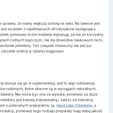
 sprawia, że mamy większą ochotę na seks. Na świecie jest
 jest za jeden z najsilniejszych afrodyzjaków występujący
kobiet, ponieważ liczne badania wykazują, że ma on korzystny
arządach rodnych mężczyzn, nie ma dowodów naukowych na to,
wodorek johimbiny. Ten związek chemiczny nie jest już
ośrodek erekcji w rdzeniu kręgowym.
 stosuje się go w suplementacji, jest to więc substancja,
dów roślinnych, które obecne są w wyciągach naturalnych.
 podawany. Nie może być ona za wysoka, ponieważ za duże
imbiny jest kwestą indywidualną i zależy od tolerancji
ymi z polecanych preparatów, są
Haya Labs Yohimbine
, a
produkcji, ponieważ tego rodzaju preparaty mają słabą jakość