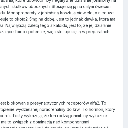
 badania, które udowodniłby negatywne działanie johimbiny na
ych skutków ubocznych. Stosuje się ją na całym świecie i
idu. Monopreparaty z johimbiną kosztują niewiele, a nieduże
tosuje to około2-5mg na dobę. Jest to jednak dawka, która ma
ajwiększą zaletą tego alkaloidu, jest to, że jej działanie
ające libido i potencję, więc stosuje się ją w preparatach
, jest blokowanie presynaptycznych receptorów alfa2. To
stężenie wydzielanej noradrenaliny do krwi. To hormon, który
ceroli. Testy wykazują, że ten rodzaj johimbiny wykazuje
że ma to związek z dominacją nad komponentami