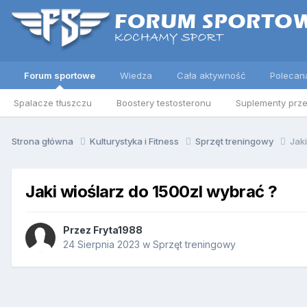
Forum sportowe
Wiedza
Cała aktywność
Polecan
Spalacze tłuszczu
Boostery testosteronu
Suplementy prz
Strona główna
Kulturystyka i Fitness
Sprzęt treningowy
Jak
Jaki wioślarz do 1500zl wybrać ?
Przez
Fryta1988
24 Sierpnia 2023
w
Sprzęt treningowy