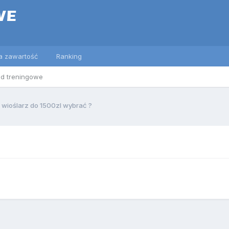
a zawartość
Ranking
ed treningowe
i wioślarz do 1500zl wybrać ?