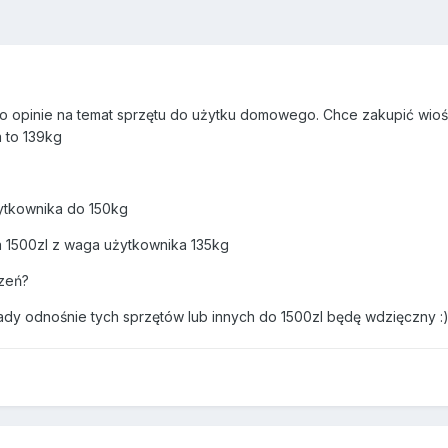
o opinie na temat sprzętu do użytku domowego. Chce zakupić wioślar
a to 139kg
żytkownika do 150kg
 1500zl z waga użytkownika 135kg
dzeń?
orady odnośnie tych sprzętów lub innych do 1500zl będę wdzięczny
: