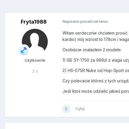
Fryta1988
Napisano ponad rok temu
Witam serdecznie chciałem prosić 
kardio) mój wzrost to 178cm i wag
Osobiście znalazłem 2 modele:
1) ISE SY-1750 za 999zl z waga u
Użytkownik
2) HS-075R Nuke od Hop-Sport za
1
Czy polecacie któreś z tych urzą
Jeśli ktoś może udzielić jakieś p
Cytuj