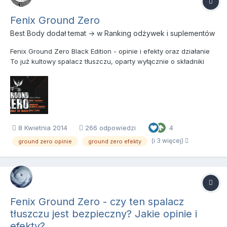
Fenix Ground Zero
Best Body
dodał temat → w
Ranking odżywek i suplementów
Fenix Ground Zero Black Edition - opinie i efekty oraz działanie
To już kultowy spalacz tłuszczu, oparty wyłącznie o składniki
mające potwierdzoną badaniami skuteczność w spalaniu tkani
tłuszczowej. Od kilku lat zajmuje pierwsze miejsca w
niezależnych rankingach spalaczy, stąd też cieszy się nie...
8 Kwietnia 2014
266 odpowiedzi
4
(i 3 więcej)
ground zero opinie
ground zero efekty
Fenix Ground Zero - czy ten spalacz
tłuszczu jest bezpieczny? Jakie opinie i
efekty?