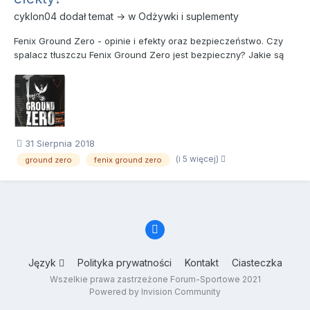
cyklon04
dodał temat → w
Odżywki i suplementy
Fenix Ground Zero - opinie i efekty oraz bezpieczeństwo. Czy
spalacz tłuszczu Fenix Ground Zero jest bezpieczny? Jakie są
opinie i efekty po nim? Wszystko na jego temat znajdziecie w
niniejszym temacie. Wszystko o spalaczu tłuszczu Fenix Ground
ZeroFenix Ground Zero – opinie i efekty...
31 Sierpnia 2018
(i 5 więcej)
ground zero
fenix ground zero
Język
Polityka prywatności
Kontakt
Ciasteczka
Wszelkie prawa zastrzeżone Forum-Sportowe 2021
Powered by Invision Community