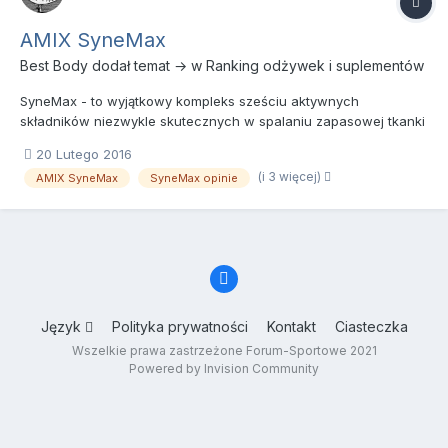
AMIX SyneMax
Best Body
dodał temat → w
Ranking odżywek i suplementów
SyneMax - to wyjątkowy kompleks sześciu aktywnych
składników niezwykle skutecznych w spalaniu zapasowej tkanki
tłuszczowej, jednocześnie nie stymulując układu nerwowego
20 Lutego 2016
oraz nie podnosząc ciśnienia krwi. Wspomaga redukcję masy
(i 3 więcej)
AMIX SyneMax
SyneMax opinie
ciała Przyspiesza tempo przemiany materii Skutecznie kontroluje
apetyt...
Język
Polityka prywatności
Kontakt
Ciasteczka
Wszelkie prawa zastrzeżone Forum-Sportowe 2021
Powered by Invision Community