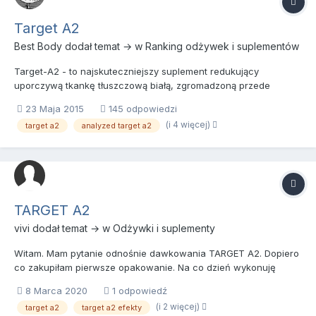
Target A2
Best Body
dodał temat → w
Ranking odżywek i suplementów
Target-A2 - to najskuteczniejszy suplement redukujący
uporczywą tkankę tłuszczową białą, zgromadzoną przede
wszystkim w okolicy brzucha i bioder oraz na udach. Stworzony
23 Maja 2015
145 odpowiedzi
z myślą o ludziach, którzy w krótkim czasie chcą poprawić
(i 4 więcej)
target a2
analyzed target a2
estetykę swojej sylwetki, poprzez redukcję nadmiernej tkanki
tłuszczowej...
TARGET A2
vivi
dodał temat → w
Odżywki i suplementy
Witam. Mam pytanie odnośnie dawkowania TARGET A2. Dopiero
co zakupiłam pierwsze opakowanie. Na co dzień wykonuję
trening cardio - biegam. Mam stwierdzoną niedoczynność
8 Marca 2020
1 odpowiedź
tarczycy dlatego codziennie na czczo zażywam Letrox. Trening
(i 2 więcej)
target a2
target a2 efekty
zazwyczaj wykonuję rano, po śniadaniu. Proszę o odpowiedź