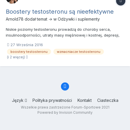
Boostery testosteronu są nieefektywne
Arnold78
dodał temat → w
Odżywki i suplementy
Niskie poziomy testosteronu prowadzą do choroby serca,
insulinoodporności, utraty masy mięśniowej i kostnej, depresji,
obniżonej sprawności seksualnej i przedwczesnej śmierci. W
27 Września 2016
ciągu ostatniej dekady liczba recept z przepisanym
boostery testosteronu
wzmacniacze testosteronu
testosteronem wzrosła dziesięciokrotnie. Mimo to wielu
(i 2 więcej)
mężczyzn nie lub...
Język
Polityka prywatności
Kontakt
Ciasteczka
Wszelkie prawa zastrzeżone Forum-Sportowe 2021
Powered by Invision Community