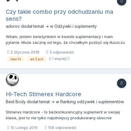
Czy takie combo przy odchudzaniu ma
sens?
adorov
dodał temat → w
Odżywki i suplementy
Witam, jestem świeżynkiem w kwestii suplementacji i mam
pytanie. Może zacznę od tego, że chciałbym pozbyć się tłuszczu
brzusznego i nadmiaru wody z organizmu. Trochę poczytałem
2 Stycznia 2018
3 odpowiedzi
na własną rękę, co z czym i jak łączyć, ale nie mam pewności
(i 1 więcej)
lean fx
ad 3 pct
czy takie combo będzie ok. Przeglądałem wątki i widzę, ż...
Hi-Tech Stimerex Hardcore
Best Body
dodał temat → w
Ranking odżywek i suplementów
Stimerex Hardcore - to bezkonkurencyjny suplement w swojej
klasie, jest to nie tylko najsilniejszy produkowany obecnie
spalacztłuszczu, lecz suplement nie ustępujący działaniem
15 Lutego 2015
158 odpowiedzi
legendarnym wersją nieprodukowanych już produktów. Jedyny