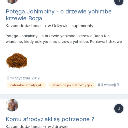
Potęga Johimbiny - o drzewie yohimbe i
krzewie Boga
Kazam
dodał temat → w
Odżywki i suplementy
Potęga Johimbiny - o drzewie yohimbe i krzewie Boga Nie
wiadomo, kiedy odkryto moc drzewa yohimbe. Ponieważ drzewo
to często występuje w tropikalnych rejonach Afryki zachodniej,
więc na pewno znali je Pigmeje i Buszmeni. Ale znała je także
ludność mówiąca językiem bantu. Członkowie plemienia zaż...
14 Stycznia 2019
(i 3 więcej)
naturalne afrodyzjaki
jahimbina jako afrozdyzjak
Komu afrodyzjaki są potrzebne ?
Kazam
dodał temat → w
Zdrowie