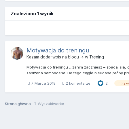
Znaleziono 1 wynik
Motywacja do treningu
Kazam
dodał wpis na blogu → w
Trening
Motywacja do treningu …zanim zaczniesz – zbadaj się, c
zaniżona samoocena. Do tego ciągłe nieudane próby pracy 
7 Marca 2019
2 komentarze
2
motywa
Strona główna
Wyszukiwarka