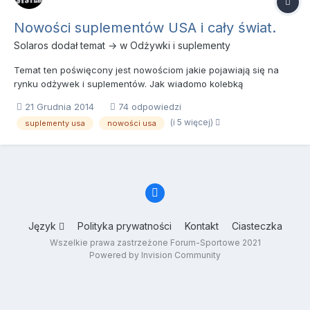
Nowości suplementów USA i cały świat.
Solaros
dodał temat → w
Odżywki i suplementy
Temat ten poświęcony jest nowościom jakie pojawiają się na
rynku odżywek i suplementów. Jak wiadomo kolebką
suplementów jest USA i tam głównie pojawiają się produkty
21 Grudnia 2014
74 odpowiedzi
innowacyjne oraz te które za parę lat będą kultowymi. Czyli
(i 5 więcej)
suplementy usa
nowości usa
premiery suplementów z całego świata wraz ze składami i
krótkimi objaśnien...
Język
Polityka prywatności
Kontakt
Ciasteczka
Wszelkie prawa zastrzeżone Forum-Sportowe 2021
Powered by Invision Community