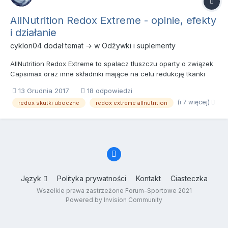
AllNutrition Redox Extreme - opinie, efekty
i działanie
cyklon04
dodał temat → w
Odżywki i suplementy
AllNutrition Redox Extreme to spalacz tłuszczu oparty o związek
Capsimax oraz inne składniki mające na celu redukcję tkanki
tłuszczowej. To suplement przeznaczony dla osób chcących
13 Grudnia 2017
18 odpowiedzi
zredukować tkankę tłuszczową, pragnących zdrowej i smukłej
(i 7 więcej)
redox skutki uboczne
redox extreme allnutrition
sylwetki w stylu fit. Spalacz według producenta posiada potw...
Język
Polityka prywatności
Kontakt
Ciasteczka
Wszelkie prawa zastrzeżone Forum-Sportowe 2021
Powered by Invision Community