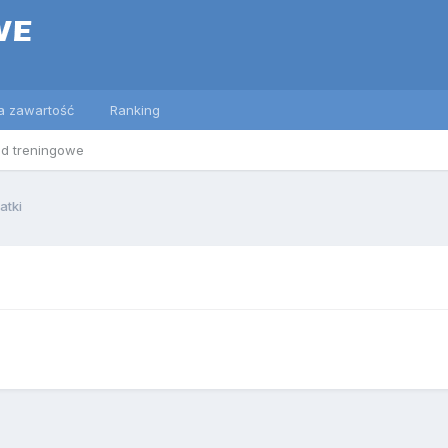
a zawartość
Ranking
ed treningowe
atki