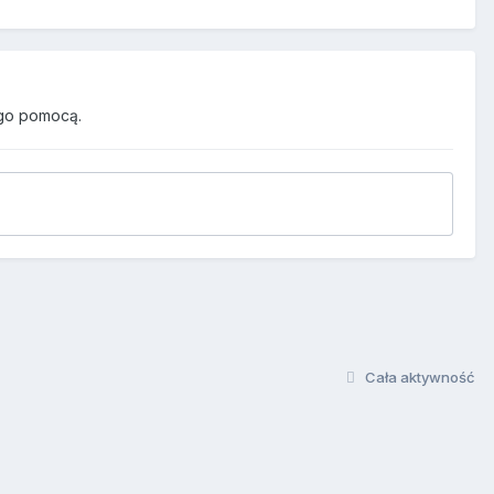
go pomocą.
Cała aktywność