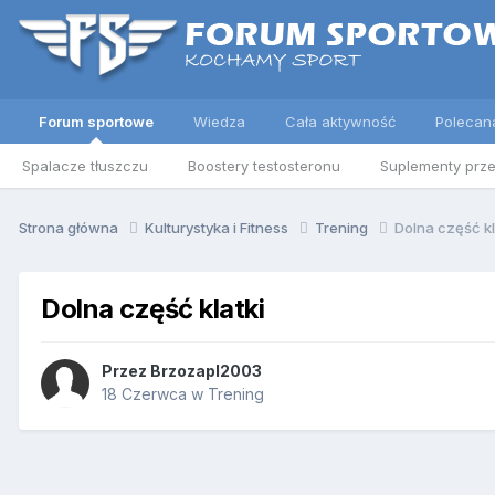
Forum sportowe
Wiedza
Cała aktywność
Polecan
Spalacze tłuszczu
Boostery testosteronu
Suplementy prz
Strona główna
Kulturystyka i Fitness
Trening
Dolna część kl
Dolna część klatki
Przez
Brzozapl2003
18 Czerwca
w
Trening