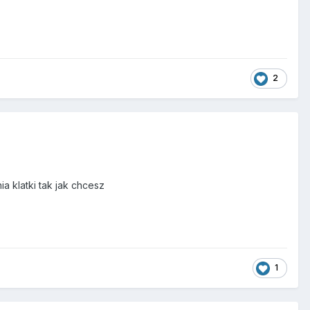
2
a klatki tak jak chcesz
1