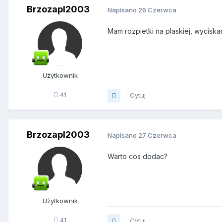
Brzozapl2003
Napisano
26 Czerwca
Mam rozpietki na plaskiej, wyciskan
Użytkownik
41
Cytuj
Brzozapl2003
Napisano
27 Czerwca
Warto cos dodac?
Użytkownik
41
Cytuj