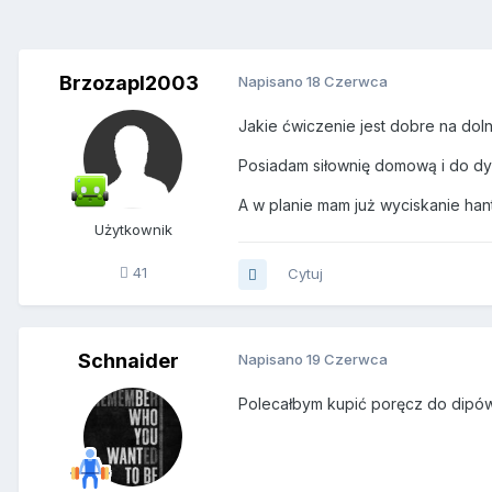
Brzozapl2003
Napisano
18 Czerwca
Jakie ćwiczenie jest dobre na doln
Posiadam siłownię domową i do dy
A w planie mam już wyciskanie hant
Użytkownik
41
Cytuj
Schnaider
Napisano
19 Czerwca
Polecałbym kupić poręcz do dipó