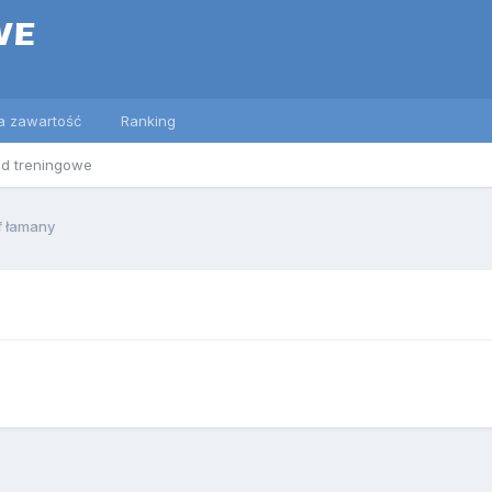
a zawartość
Ranking
ed treningowe
f łamany