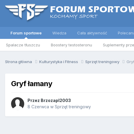
Forum sportowe
Wiedza
Cała aktywność
Polecan
Spalacze tłuszczu
Boostery testosteronu
Suplementy prz
Strona główna
Kulturystyka i Fitness
Sprzęt treningowy
Gry
Gryf łamany
Przez
Brzozapl2003
8 Czerwca
w
Sprzęt treningowy