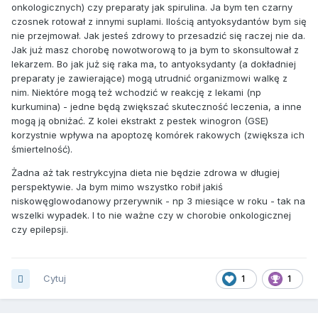
onkologicznych) czy preparaty jak spirulina. Ja bym ten czarny
czosnek rotował z innymi suplami. Ilością antyoksydantów bym się
nie przejmował. Jak jesteś zdrowy to przesadzić się raczej nie da.
Jak już masz chorobę nowotworową to ja bym to skonsultował z
lekarzem. Bo jak już się raka ma, to antyoksydanty (a dokładniej
preparaty je zawierające) mogą utrudnić organizmowi walkę z
nim. Niektóre mogą też wchodzić w reakcję z lekami (np
kurkumina) - jedne będą zwiększać skuteczność leczenia, a inne
mogą ją obniżać. Z kolei ekstrakt z pestek winogron (GSE)
korzystnie wpływa na apoptozę komórek rakowych (zwiększa ich
śmiertelność).
Żadna aż tak restrykcyjna dieta nie będzie zdrowa w długiej
perspektywie. Ja bym mimo wszystko robił jakiś
niskowęglowodanowy przerywnik - np 3 miesiące w roku - tak na
wszelki wypadek. I to nie ważne czy w chorobie onkologicznej
czy epilepsji.
Cytuj
1
1