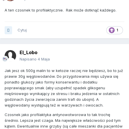
A ten czosnek to profilaktycznie. Rak może dotknąć każdego.
Cytuj
1
El_Lobo
Napisano
4 Maja
Jak jesz ok 500g malin to w ketozie raczej nie będziesz, bo to już
prawie 30g węglowodanów. Do przygotowania mięs używa się
ponadto glukozy jako formy konserwantu i dodatku
poprawiającego smak (aby uzupełnić spadek glikogenu
mięśniowego wynikający ze stresu i braku jedzenia w ostatnich
godzinach życia zwierzęcia zanim trafi do ubojni). A
węglowodany występują też w warzywach i owocach.
Czosnek jako profilaktyka antynowotworowa to tak trochę
średnio. Lepsza jest czaga. Ma największe właściwości pod tym
kątem. Ewentualnie inne grzyby (są całe mieszanki dla pacjentów