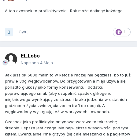
A ten czosnek to profilaktycznie. Rak może dotknąć każdego.
Cytuj
1
El_Lobo
Napisano
4 Maja
Jak jesz ok 500g malin to w ketozie raczej nie będziesz, bo to już
prawie 30g węglowodanów. Do przygotowania mięs używa się
ponadto glukozy jako formy konserwantu i dodatku
poprawiającego smak (aby uzupełnić spadek glikogenu
mięśniowego wynikający ze stresu i braku jedzenia w ostatnich
godzinach życia zwierzęcia zanim trafi do ubojni). A
węglowodany występują też w warzywach i owocach.
Czosnek jako profilaktyka antynowotworowa to tak trochę
średnio. Lepsza jest czaga. Ma największe właściwości pod tym
kątem. Ewentualnie inne grzyby (są całe mieszanki dla pacjentów