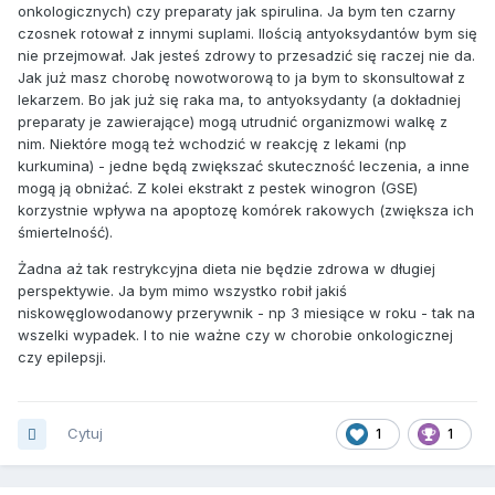
onkologicznych) czy preparaty jak spirulina. Ja bym ten czarny
czosnek rotował z innymi suplami. Ilością antyoksydantów bym się
nie przejmował. Jak jesteś zdrowy to przesadzić się raczej nie da.
Jak już masz chorobę nowotworową to ja bym to skonsultował z
lekarzem. Bo jak już się raka ma, to antyoksydanty (a dokładniej
preparaty je zawierające) mogą utrudnić organizmowi walkę z
nim. Niektóre mogą też wchodzić w reakcję z lekami (np
kurkumina) - jedne będą zwiększać skuteczność leczenia, a inne
mogą ją obniżać. Z kolei ekstrakt z pestek winogron (GSE)
korzystnie wpływa na apoptozę komórek rakowych (zwiększa ich
śmiertelność).
Żadna aż tak restrykcyjna dieta nie będzie zdrowa w długiej
perspektywie. Ja bym mimo wszystko robił jakiś
niskowęglowodanowy przerywnik - np 3 miesiące w roku - tak na
wszelki wypadek. I to nie ważne czy w chorobie onkologicznej
czy epilepsji.
Cytuj
1
1