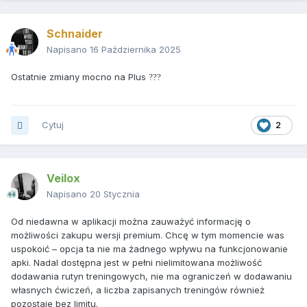
https://strive-
workout.com/share/8_14a59e2a-45ee-42b7-
Schnaider
97a9-9edcf12ecca2
Napisano
16 Października 2025
Ostatnie zmiany mocno na Plus
?
?
?
Cytuj
2
Veilox
Napisano
20 Stycznia
Od niedawna w aplikacji można zauważyć informację o
możliwości zakupu wersji premium. Chcę w tym momencie was
uspokoić – opcja ta nie ma żadnego wpływu na funkcjonowanie
apki. Nadal dostępna jest w pełni nielimitowana możliwość
dodawania rutyn treningowych, nie ma ograniczeń w dodawaniu
własnych ćwiczeń, a liczba zapisanych treningów również
pozostaje bez limitu.