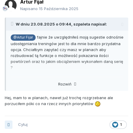
Artur Fijał
Napisano
15 Października 2025
W dniu 23.08.2025 o 09:44,
szpaleta
napisał:
fajnie że uwzględniłeś moją sugestie odnośnie
@Artur Fijał
udostępniania treningów jest to dla mnie bardzo przydatna
opcja. Chciałbym zapytać czy masz w planach aby
rozbudować tą funkcje o możliwość pokazania ilości
powtórzeń oraz to jakim obciążeniem wykonałem daną serię
?
Dla zainteresowanych funkcja udostępniania treningów
Rozwiń
wygląda tak:
opcja graficzna i opcja udostępnienia linku do apki z
Hej, mam to w planach, nawet już trochę rozgrzebane ale
możliwością zapisania rutyny treningowej u siebie.
porzuciłem póki co na rzecz innych priorytetów
Cytuj
1