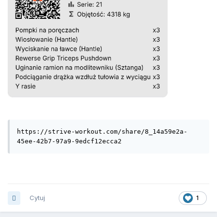
https://strive-workout.com/share/8_14a59e2a-
45ee-42b7-97a9-9edcf12ecca2
Cytuj
1