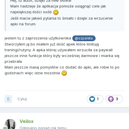
Hej, tu autor, dzięki za miłe słowa!
Mam nadzieje że aplikacja pomoże osiągnąć cele jak
największej ilości osób
Jeśli macie jakieś pytania to śmiało i dzięki za wrzucenie
apki na forum.
jestem tu z zaproszenia użytkownika
.
@szpaleta
Stworzyłem ją bo miałem już dość apek które limitują
treningi/rutyny. A apka której używałem wrzuciła za paywall
jeszcze inne funkcje który były wcześniej darmowe i miarka się
przebrała.
Mam jeszcze masę pomysłów co dodać do apki, ale robie to po
godzinach więc idzie mozolnie
Cytuj
1
3
Veilox
Odpisano ponad rok temu