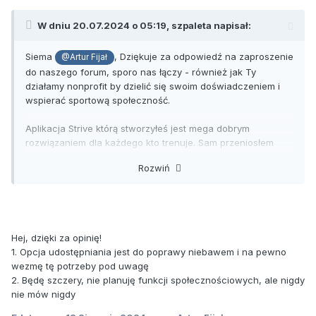
W dniu 20.07.2024 o 05:19,
szpaleta
napisał:
Siema
, Dziękuje za odpowiedź na zaproszenie
@Artur Fijał
do naszego forum, sporo nas łączy - również jak Ty
działamy nonprofit by dzielić się swoim doświadczeniem i
wspierać sportową społeczność.
Aplikacja Strive którą stworzyłeś jest mega dobrym
rozwiązaniem dla każdego kto trenuje. Sam przeniosłem
swoje treningi z własnego systemu podsumowań
Rozwiń
stworzonego w exelu do aplikacji Strive. Proste i bardzo
intuicyjne rozwiązania ułatwiają zrealizowanie swoich rutyn
treningowych. Najciekawsze funkcje które przypadły mi do
gustu to automatyczna przerwa, podpowiedzi w rubrykach
ilości powtórzeń wykonywanego ćwiczenia zgodnie z
Hej, dzięki za opinię!
parametrami wprowadzonymi w wykonanej serii,
1. Opcja udostępniania jest do poprawy niebawem i na pewno
nieograniczona ilość programowania treningowego, bardzo
wezmę tę potrzeby pod uwagę
łatwe dodawanie własnych ćwiczeń i możliwość ich edycji.
2. Będę szczery, nie planuję funkcji społecznościowych, ale nigdy
Niewiarygodne że tego typu aplikacja jest zupełnie za
nie mów nigdy
darmo jestem pełen podziwu za ten projekt. Oczywiście
polecam każdemu kto szuka w pełni funkcjonalnego