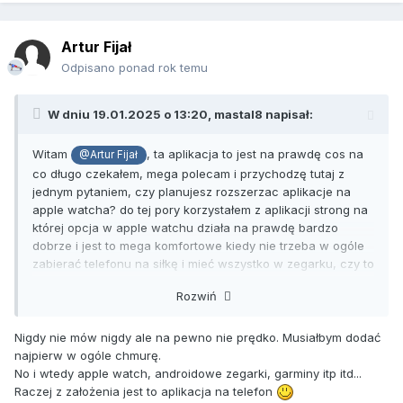
Artur Fijał
Odpisano ponad rok temu
W dniu 19.01.2025 o 13:20,
mastal8
napisał:
Witam
, ta aplikacja to jest na prawdę cos na
@Artur Fijał
co długo czekałem, mega polecam i przychodzę tutaj z
jednym pytaniem, czy planujesz rozszerzac aplikacje na
apple watcha? do tej pory korzystałem z aplikacji strong na
której opcja w apple watchu działa na prawdę bardzo
dobrze i jest to mega komfortowe kiedy nie trzeba w ogóle
zabierać telefonu na siłkę i mieć wszystko w zegarku, czy to
jest bardzo skomplikowany proces?
Rozwiń
Nigdy nie mów nigdy ale na pewno nie prędko. Musiałbym dodać
najpierw w ogóle chmurę.
No i wtedy apple watch, androidowe zegarki, garminy itp itd...
Raczej z założenia jest to aplikacja na telefon