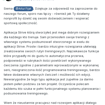
Siema
, Dziękuje za odpowiedź na zaproszenie do
@Artur Fijał
naszego forum, sporo nas łączy - również jak Ty działamy
nonprofit by dzielić się swoim doświadczeniem i wspierać
sportową społeczność.
Aplikacja Strive którą stworzyłeś jest mega dobrym rozwiązaniem
dla każdego kto trenuje. Sam przeniosłem swoje treningi z
własnego systemu podsumowań stworzonego w exelu do
aplikacji Strive. Proste i bardzo intuicyjne rozwiązania ułatwiają
zrealizowanie swoich rutyn treningowych. Najciekawsze funkcje
które przypadły mi do gustu to automatyczna przerwa,
podpowiedzi w rubrykach ilości powtórzeń wykonywanego
ćwiczenia zgodnie z parametrami wprowadzonymi w wykonanej
serii, nieograniczona ilość programowania treningowego, bardzo
łatwe dodawanie własnych ćwiczeń i możliwość ich edycji.
Niewiarygodne że tego typu aplikacja jest zupełnie za darmo
jestem pełen podziwu za ten projekt. Oczywiście polecam
każdemu kto szuka w pełni funkcjonalnego systemu planowania i
podsumowania treningowego.
Wiem że nieustannie pracujesz nad rozwojem aplikacji dlatego