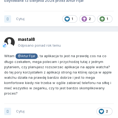
Edytowane
13 Sierpnia 2024
przez Artur Fijał
systemu planowania i podsumowania treningowego.
Wiem że nieustannie pracujesz nad rozwojem aplikacji
Cytuj
1
2
1
dlatego chciałbym dołożyć swoje spostrzeżenia które
mógłbyś rozważyć podczas kolejnych aktualizacji
- Możliwość graficznego udostępnienia wykonanego
mastal8
treningu (full screen z podsumowania treningu) Chciałbym
Odpisano ponad rok temu
w ten sposób kontynuować prowadzenie swojego dziennika
treningowego udostępniając na forum swoje treningi. Wiem
Witam
, ta aplikacja to jest na prawdę cos na co
że jest podobna funkcja która umożliwia udostępnienie linku
@Artur Fijał
długo czekałem, mega polecam i przychodzę tutaj z jednym
do treningu lecz osoby nie posiadające aplikacji nie będą
pytaniem, czy planujesz rozszerzac aplikacje na apple watcha?
mogły wyświetlić zawartości.
do tej pory korzystałem z aplikacji strong na której opcja w apple
- Fajnie było by móc zaprosić znajome osoby i przeglądać
watchu działa na prawdę bardzo dobrze i jest to mega
ich treningi - funkcje społecznościowe były by mega fajnym
komfortowe kiedy nie trzeba w ogóle zabierać telefonu na siłkę i
dodatkiem
mieć wszystko w zegarku, czy to jest bardzo skomplikowany
proces?
Cytuj
2