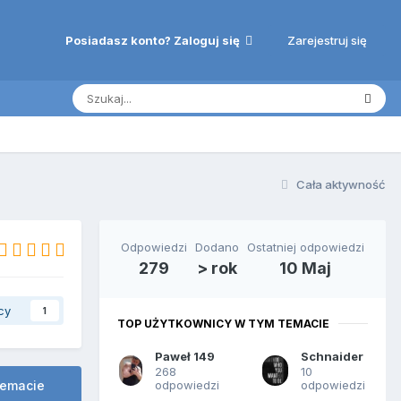
Zarejestruj się
Posiadasz konto? Zaloguj się
Cała aktywność
Odpowiedzi
Dodano
Ostatniej odpowiedzi
279
> rok
10 Maj
cy
1
TOP UŻYTKOWNICY W TYM TEMACIE
Paweł 149
Schnaider
268
10
odpowiedzi
odpowiedzi
temacie