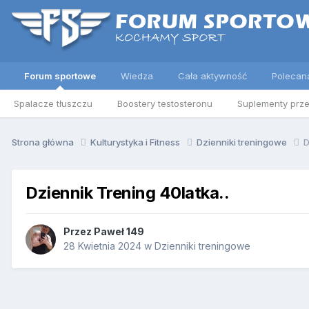
Forum sportowe
Wiedza
Cała aktywność
Polecan
Spalacze tłuszczu
Boostery testosteronu
Suplementy prz
Strona główna
Kulturystyka i Fitness
Dzienniki treningowe
D
Dziennik Trening 40latka..
Przez
Paweł 149
28 Kwietnia 2024
w
Dzienniki treningowe