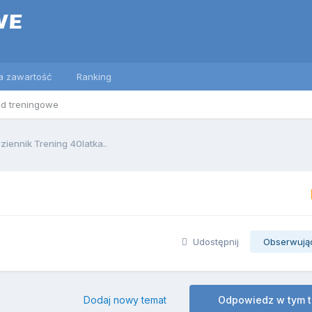
a zawartość
Ranking
ed treningowe
ziennik Trening 40latka..
Udostępnij
Obserwują
Dodaj nowy temat
Odpowiedz w tym 