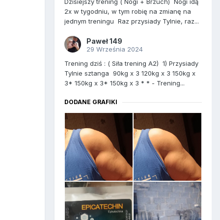
Dzisiejszy trening ( Nogi + Brzuch) Nogi idą
2x w tygodniu, w tym robię na zmianę na
jednym treningu Raz przysiady Tylnie, raz...
Paweł 149
29 Września 2024
Trening dziś : ( Siła trening A2) 1) Przysiady
Tylnie sztanga 90kg x 3 120kg x 3 150kg x
3* 150kg x 3* 150kg x 3 * * - Trening...
DODANE GRAFIKI