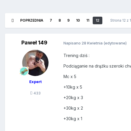
POPRZEDNIA
7
8
9
10
11
12
Strona 12 z
Paweł 149
Napisano
28 Kwietnia
(edytowane)
Trening dziś
:
Podciąganie na drążku szeroki c
Mc x 5
Expert
+10kg x 5
433
+20kg x 3
+30kg x 2
+30kg x 1