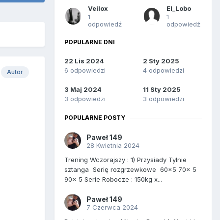
Veilox
El_Lobo
1
1
odpowiedź
odpowiedź
POPULARNE DNI
22 Lis 2024
2 Sty 2025
6 odpowiedzi
4 odpowiedzi
Autor
3 Maj 2024
11 Sty 2025
3 odpowiedzi
3 odpowiedzi
POPULARNE POSTY
Paweł 149
28 Kwietnia 2024
Trening Wczorajszy : 1) Przysiady Tylnie
sztanga Serię rozgrzewkowe 60x5 70x 5
90x 5 Serie Robocze : 150kg x...
Paweł 149
7 Czerwca 2024