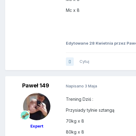
Mc x 8
Edytowane
28 Kwietnia
przez Pawe
Cytuj
Paweł 149
Napisano
3 Maja
Trening Dziś :
Przysiady tylnie sztangą
70kg x 8
Expert
80kg x 8