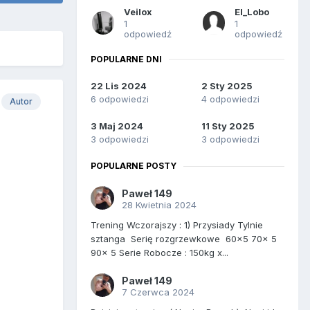
Veilox
El_Lobo
1
1
odpowiedź
odpowiedź
POPULARNE DNI
22 Lis 2024
2 Sty 2025
6 odpowiedzi
4 odpowiedzi
Autor
3 Maj 2024
11 Sty 2025
3 odpowiedzi
3 odpowiedzi
POPULARNE POSTY
Paweł 149
28 Kwietnia 2024
Trening Wczorajszy : 1) Przysiady Tylnie
sztanga Serię rozgrzewkowe 60x5 70x 5
90x 5 Serie Robocze : 150kg x...
Paweł 149
7 Czerwca 2024