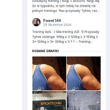
Dzisiejszy trening ( Nogi + Brzuch) Nogi idą
2x w tygodniu, w tym robię na zmianę na
jednym treningu Raz przysiady Tylnie, raz...
Paweł 149
29 Września 2024
Trening dziś : ( Siła trening A2) 1) Przysiady
Tylnie sztanga 90kg x 3 120kg x 3 150kg x
3* 150kg x 3* 150kg x 3 * * - Trening...
DODANE GRAFIKI