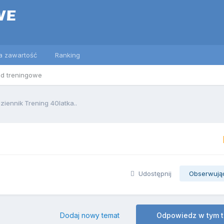
a zawartość
Ranking
ed treningowe
ziennik Trening 40latka..
Udostępnij
Obserwują
Dodaj nowy temat
Odpowiedz w tym 