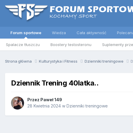
Forum sportowe
Wiedza
Cała aktywność
Polecan
Spalacze tłuszczu
Boostery testosteronu
Suplementy prz
Strona główna
Kulturystyka i Fitness
Dzienniki treningowe
D
Dziennik Trening 40latka..
Przez
Paweł 149
28 Kwietnia 2024
w
Dzienniki treningowe