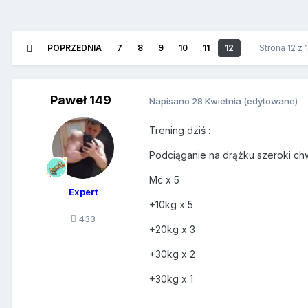
POPRZEDNIA
7
8
9
10
11
12
Strona 12 z
Paweł 149
Napisano
28 Kwietnia
(edytowane)
Trening dziś
:
Podciąganie na drążku szeroki c
Mc x 5
Expert
+10kg x 5
433
+20kg x 3
+30kg x 2
+30kg x 1