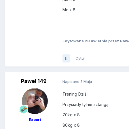
Mc x 8
Edytowane
28 Kwietnia
przez Pawe
Cytuj
Paweł 149
Napisano
3 Maja
Trening Dziś :
Przysiady tylnie sztangą
70kg x 8
Expert
80kg x 8