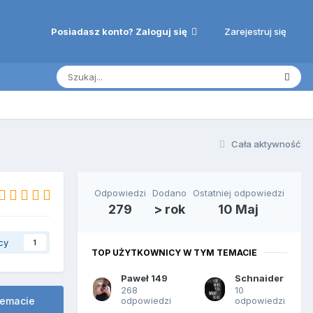
Zarejestruj się
Posiadasz konto? Zaloguj się
Cała aktywność
Odpowiedzi
Dodano
Ostatniej odpowiedzi
279
> rok
10 Maj
cy
1
TOP UŻYTKOWNICY W TYM TEMACIE
Paweł 149
Schnaider
268
10
odpowiedzi
odpowiedzi
temacie