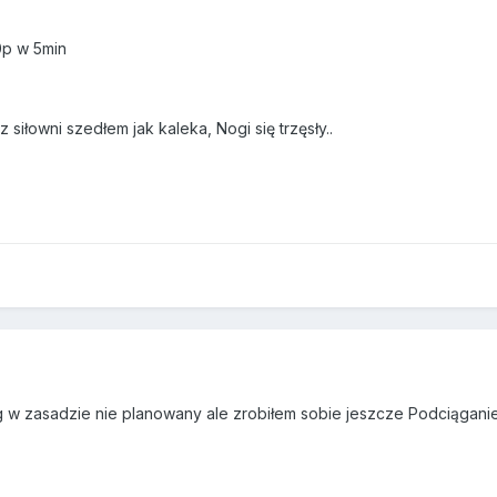
20p w 5min
iłowni szedłem jak kaleka, Nogi się trzęsły..
g w zasadzie nie planowany ale zrobiłem sobie jeszcze Podciągani