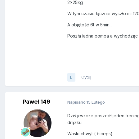
2x25kg
W tym czasie łącznie wyszło mi 1
A objętość 6t w 5min...
Poszła ładna pompa a wychodząc z s
Cytuj
Paweł 149
Napisano
15 Lutego
Dziś jeszcze poszedł jeden trenin
drążku:
Waski chwyt ( biceps)