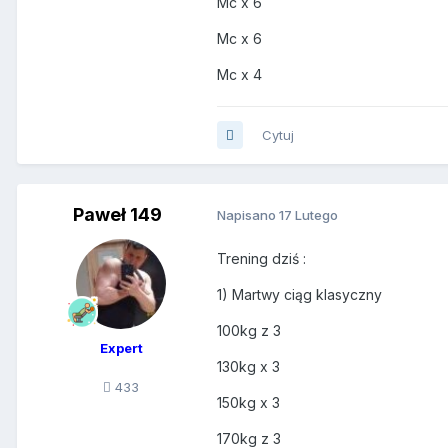
Mc x 6
Mc x 6
Mc x 4
Cytuj
Paweł 149
Napisano
17 Lutego
Trening dziś
:
1) Martwy ciąg klasyczny
100kg z 3
Expert
130kg x 3
433
150kg x 3
170kg z 3