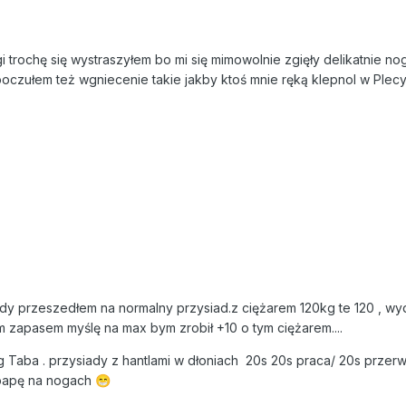
gi trochę się wystraszyłem bo mi się mimowolnie zgięły delikatnie no
oczułem też wgniecenie takie jakby ktoś mnie ręką klepnol w Plecy.
y przeszedłem na normalny przysiad.z ciężarem 120kg te 120 , wyd
ym zapasem myślę na max bym zrobił +10 o tym ciężarem....
ng Taba . przysiady z hantlami w dłoniach 20s 20s praca/ 20s przerw
 papę na nogach
😁