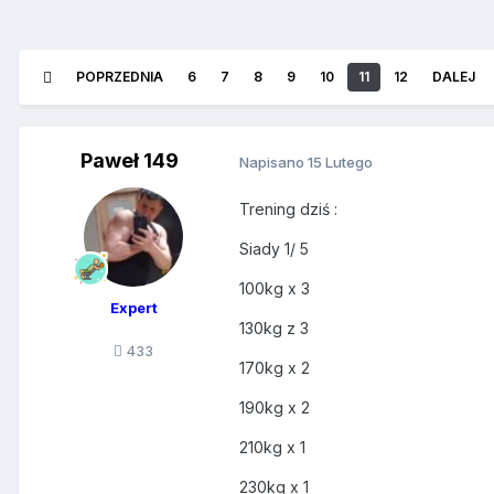
POPRZEDNIA
6
7
8
9
10
11
12
DALEJ
Paweł 149
Napisano
15 Lutego
Trening dziś
:
Siady 1/ 5
100kg x 3
Expert
130kg z 3
433
170kg x 2
190kg x 2
210kg x 1
230kg x 1