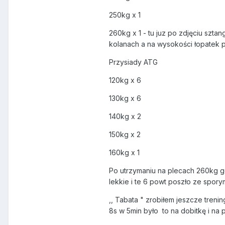
250kg x 1
260kg x 1 - tu juz po zdjęciu sztan
kolanach a na wysokości łopatek p
Przysiady ATG
120kg x 6
130kg x 6
140kg x 2
150kg x 2
160kg x 1
Po utrzymaniu na plecach 260kg gd
lekkie i te 6 powt poszło ze spor
,, Tabata " zrobiłem jeszcze treni
8s w 5min było to na dobitkę i na