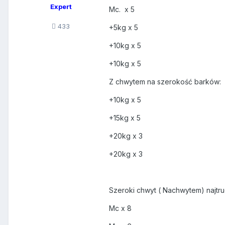
Expert
Mc. x 5
433
+5kg x 5
+10kg x 5
+10kg x 5
Z chwytem na szerokość barków:
+10kg x 5
+15kg x 5
+20kg x 3
+20kg x 3
Szeroki chwyt ( Nachwytem) najtru
Mc x 8