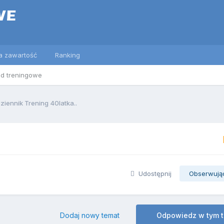
a zawartość
Ranking
ed treningowe
ziennik Trening 40latka..
Udostępnij
Obserwują
Dodaj nowy temat
Odpowiedz w tym 