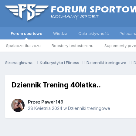
Forum sportowe
Wiedza
Cała aktywność
Polecan
Spalacze tłuszczu
Boostery testosteronu
Suplementy prz
Strona główna
Kulturystyka i Fitness
Dzienniki treningowe
D
Dziennik Trening 40latka..
Przez
Paweł 149
28 Kwietnia 2024
w
Dzienniki treningowe