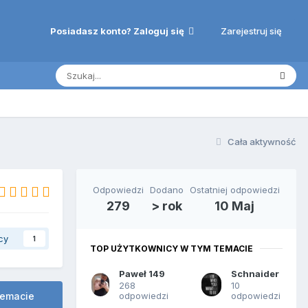
Zarejestruj się
Posiadasz konto? Zaloguj się
Cała aktywność
Odpowiedzi
Dodano
Ostatniej odpowiedzi
279
> rok
10 Maj
cy
1
TOP UŻYTKOWNICY W TYM TEMACIE
Paweł 149
Schnaider
268
10
odpowiedzi
odpowiedzi
temacie