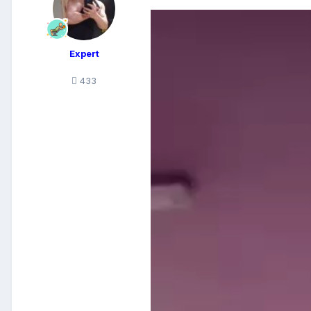
Expert
433