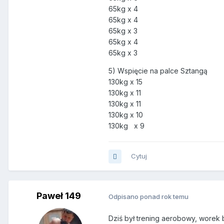
65kg x 4
65kg x 4
65kg x 3
65kg x 4
65kg x 3
5) Wspięcie na palce Sztangą
130kg x 15
130kg x 11
130kg x 11
130kg x 10
130kg x 9
Cytuj
Paweł 149
Odpisano ponad rok temu
Dziś był trening aerobowy, worek 