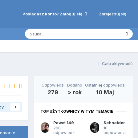
Zarejestruj się
Posiadasz konto? Zaloguj się
Cała aktywność
Odpowiedzi
Dodano
Ostatniej odpowiedzi
279
> rok
10 Maj
cy
1
TOP UŻYTKOWNICY W TYM TEMACIE
Paweł 149
Schnaider
268
10
odpowiedzi
odpowiedzi
temacie