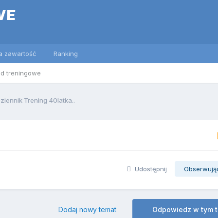
a zawartość
Ranking
ed treningowe
ziennik Trening 40latka..
Udostępnij
Obserwują
Dodaj nowy temat
Odpowiedz w tym 