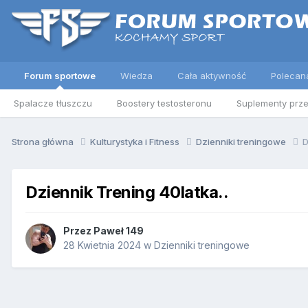
Forum sportowe
Wiedza
Cała aktywność
Polecan
Spalacze tłuszczu
Boostery testosteronu
Suplementy prz
Strona główna
Kulturystyka i Fitness
Dzienniki treningowe
D
Dziennik Trening 40latka..
Przez
Paweł 149
28 Kwietnia 2024
w
Dzienniki treningowe