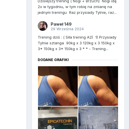
Dzisiejszy trening ( Nogi + Brzuch) Nogi idą
2x w tygodniu, w tym robię na zmianę na
jednym treningu Raz przysiady Tylnie, raz...
Paweł 149
29 Września 2024
Trening dziś : ( Siła trening A2) 1) Przysiady
Tylnie sztanga 90kg x 3 120kg x 3 150kg x
3* 150kg x 3* 150kg x 3 * * - Trening...
DODANE GRAFIKI