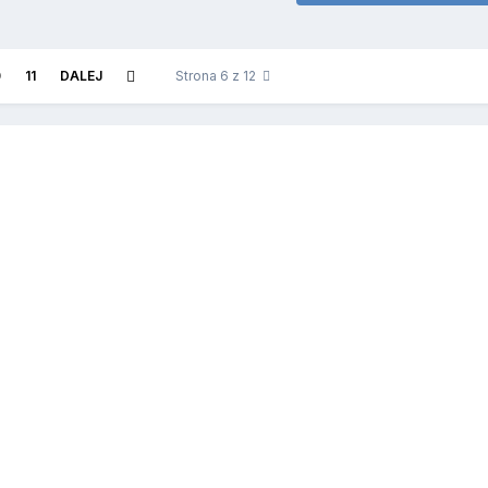
0
11
DALEJ
Strona 6 z 12