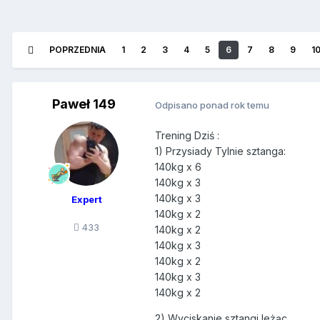
POPRZEDNIA
1
2
3
4
5
6
7
8
9
1
Paweł 149
Odpisano ponad rok temu
Trening Dziś :
1) Przysiady Tylnie sztanga:
140kg x 6
140kg x 3
140kg x 3
Expert
140kg x 2
433
140kg x 2
140kg x 3
140kg x 2
140kg x 3
140kg x 2
2) Wyciskanie sztangi leżąc