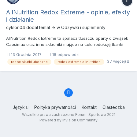
AllNutrition Redox Extreme - opinie, efekty
i działanie
cyklon04
dodał temat → w
Odżywki i suplementy
AllNutrition Redox Extreme to spalacz tłuszczu oparty o związek
Capsimax oraz inne składniki mające na celu redukcję tkanki
tłuszczowej. To suplement przeznaczony dla osób chcących
13 Grudnia 2017
18 odpowiedzi
zredukować tkankę tłuszczową, pragnących zdrowej i smukłej
(i 7 więcej)
redox skutki uboczne
redox extreme allnutrition
sylwetki w stylu fit. Spalacz według producenta posiada potw...
Język
Polityka prywatności
Kontakt
Ciasteczka
Wszelkie prawa zastrzeżone Forum-Sportowe 2021
Powered by Invision Community