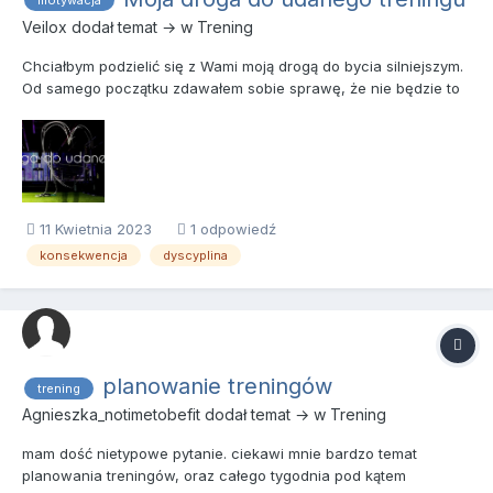
motywacja
Veilox
dodał temat → w
Trening
Chciałbym podzielić się z Wami moją drogą do bycia silniejszym.
Od samego początku zdawałem sobie sprawę, że nie będzie to
łatwa droga, dlatego postanowiłem, żeby było przyjemnie.
Sposobem na udany trening okazało się wyznaczanie realnych
celów na najbliższy czas. Na początku wykonywałem ćwiczenia
b...
11 Kwietnia 2023
1 odpowiedź
konsekwencja
dyscyplina
planowanie treningów
trening
Agnieszka_notimetobefit
dodał temat → w
Trening
mam dość nietypowe pytanie. ciekawi mnie bardzo temat
planowania treningów, oraz całego tygodnia pod kątem