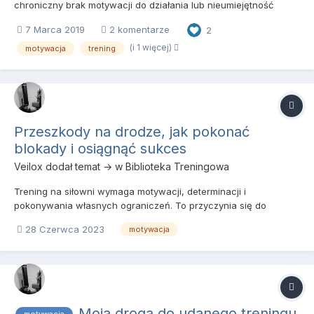
chroniczny brak motywacji do działania lub nieumiejętność
podejmowania nawet najprostszych decyzji. Ciągły brak wiary w
7 Marca 2019
2 komentarze
2
siebie i zaniżona samoocena. Do tego ciągłe nieudane próby
pracy nad sobą. Jeśli napisałem teraz coś o Tobie, to istnieje d...
(i 1 więcej)
motywacja
trening
Przeszkody na drodze, jak pokonać
blokady i osiągnąć sukces
Veilox
dodał temat → w
Biblioteka Treningowa
Trening na siłowni wymaga motywacji, determinacji i
pokonywania własnych ograniczeń. To przyczynia się do
wyjścia ze strefy komfortu i rozwijania umiejętności zarządzania
28 Czerwca 2023
motywacja
trudnościami, co ma pozytywny wpływ na rozwój osobisty.
Poprzez pokonywanie tych trudności i nie poddawanie się,
rozwijamy naszą...
Moja droga do udanego treningu