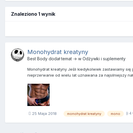
Znaleziono 1 wynik
Monohydrat kreatyny
Best Body
dodał temat → w
Odżywki i suplementy
Monohydrat kreatyny Jeśli kiedykolwiek zastawiamy się 
nieprzerwanie od wielu lat uznawana za najsilniejszy nat
(i 4
25 Maja 2018
monohydrat kreatyny
mono