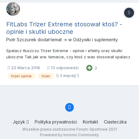
FitLabs Trizer Extreme stosował ktoś? -
opinie i skutki uboczne
Piotr Szczurek
dodał temat → w
Odżywki i suplementy
Spalacz tłuszczu Trizer Extreme - opinie i efekty oraz skutki
uboczne Tak jak ww. temacie, czy ktoś z was stosował spalacz
tłuszczu Fitlabs Trizer ma jakieś opinie lub może wypowiedzieć
22 Marca 2016
13 odpowiedzi
2
się na jego temat na podstawie składu? Na pierwszy rzut oka to
kolejny badziew typu młody jęczmień, a firma go...
(i 3 więcej)
trizer opinie
trizer
Język
Polityka prywatności
Kontakt
Ciasteczka
Wszelkie prawa zastrzeżone Forum-Sportowe 2021
Powered by Invision Community