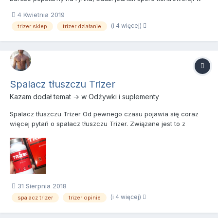
branży odżywek i suplementów diety. W przypadku Tizera
4 Kwietnia 2019
jednak o czymś takim jak kontrowersyjność nie powinno być
(i 4 więcej)
trizer sklep
trizer działanie
mowy, ponieważ jest to tylko i wyłącznie marketingowy wytwór
n...
Spalacz tłuszczu Trizer
Kazam
dodał temat → w
Odżywki i suplementy
Spalacz tłuszczu Trizer Od pewnego czasu pojawia się coraz
więcej pytań o spalacz tłuszczu Trizer. Związane jest to z
szeroko zakrojoną akcją marketingową tego produktu. Wpisując
w wyszukiwarce hasła typu „Trizer opinie”, „Fitlabs Trizer”, czy
„Trizer efekty”, znajdziemy dziesiątki stron, n...
31 Sierpnia 2018
(i 4 więcej)
spalacz trizer
trizer opinie