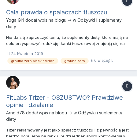
Cała prawda o spalaczach tłuszczu
Yoga Girl
dodał wpis na blogu → w
Odżywki i suplementy
diety
Nie da się zaprzeczyć temu, że suplementy diety, które mają na
celu przyśpieszyć redukcję tkanki tłuszczowej znajdują się na
szczycie listy najczęściej sprzedawanych i najpopularniejszych.
24 Kwietnia 2019
Obecnie reklamuje się szczupłą sylwetkę i dbanie o swoje ciało,
(i 6 więcej)
ground zero black edition
ground zero
więc każdy chciałby mieć wysportowaną i szczupł...
FitLabs Trizer - OSZUSTWO? Prawdziwe
opinie i działanie
Arnold78
dodał wpis na blogu → w
Odżywki i suplementy
diety
Tizer reklamowany jest jako spalacz tłuszczu i z pewnością jest
bardzo popularny na rynku, budzi jednak sporo kontrowersji w